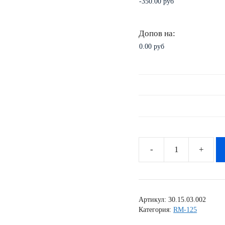
Допов на:
Количество
товара
Комплект
наклеек
Артикул:
30.15.03.002
SUZUKI
Категория:
RM-125
RM-