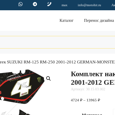
max
info@motohit.ru
А
Каталог
Перенос дизайна
клеек SUZUKI RM-125 RM-250 2001-2012 GERMAN-MONSTE
Комплект на
2001-2012 
Артикул: 30.15.03.002
Диапазо
4724
₽
–
13965
₽
цен:
4724 ₽