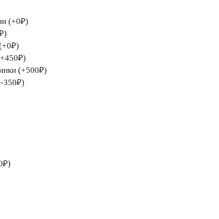
ии (+0₽)
₽)
(+0₽)
(+450₽)
тинки (+500₽)
(-350₽)
0₽)