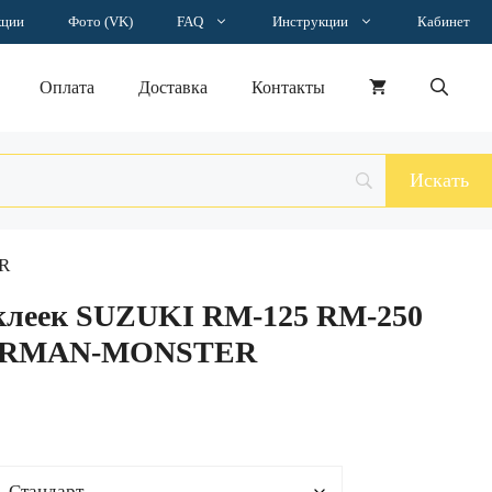
–
кции
Фото (VK)
FAQ
Инструкции
Кабинет
13965 ₽
Оплата
Доставка
Контакты
R
клеек SUZUKI RM-125 RM-250
GERMAN-MONSTER
н