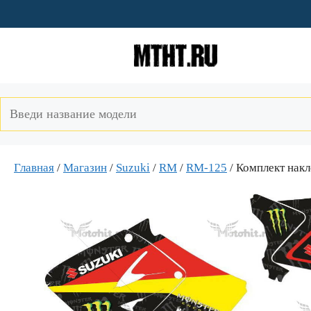
Перейти
к
содержимому
Главная
/
Магазин
/
Suzuki
/
RM
/
RM-125
/ Комплект на