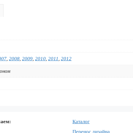
125
RM-
250
2001-
2012
GERMAN-
MONSTER
007
,
2008
,
2009
,
2010
,
2011
,
2012
коном
маем:
Каталог
Перенос дизайна