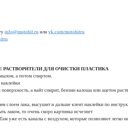
ту
info@motohit.ru
или
vk.com/motohitru
itru
ИЕ РАСТВОРИТЕЛИ ДЛЯ ОЧИСТКИ ПЛАСТИКА
 мылом, а потом спиртом.
й наклейки
 поверхность, а вайт спирит, бензин калоша или ацетон рас
ним слоем лака, высушит и дальше клеит наклейки по инстру
ыть лаком, то очень скоро картинка исчезнет
 Там уже есть каналы с воздухом, которые позволяют легко н