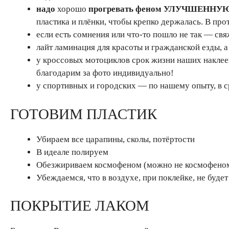
надо
хорошо
прогревать феном УЛУЧШЕННУ
пластика и плёнки, чтобы крепко держалась. В прот
если есть сомнения или что-то пошло не так — свяж
лайт ламинация для красоты и гражданской езды, а 
у кроссовых мотоциклов срок жизни наших наклеек 
благодарим за фото индивидуально!
у спортивных и городских — по нашему опыту, в с
ГОТОВИМ ПЛАСТИК
Убираем все царапины, сколы, потёртости
В идеале полируем
Обезжириваем космофеном (можно не космофеном,
Убеждаемся, что в воздухе, при поклейке, не будет
ПОКРЫТИЕ ЛАКОМ