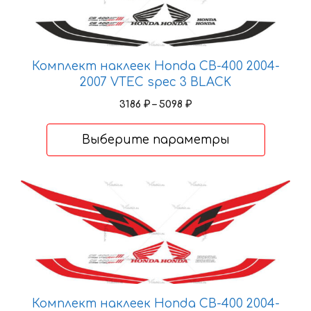
несколько
вариаций.
Опции
можно
Комплект наклеек Honda CB-400 2004-
выбрать
2007 VTEC spec 3 BLACK
на
Диапазон
3186
₽
–
5098
₽
странице
цен:
товара.
3186 ₽
Выберите параметры
–
5098 ₽
Этот
товар
имеет
несколько
вариаций.
Опции
можно
Комплект наклеек Honda CB-400 2004-
выбрать