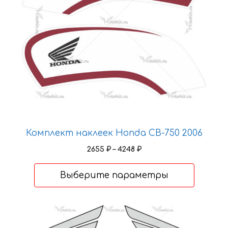
можно
выбрать
на
странице
товара.
Комплект наклеек Honda CB-750 2006
Диапазон
2655
₽
–
4248
₽
цен:
2655 ₽
Выберите параметры
–
4248 ₽
Этот
товар