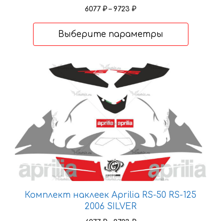
Диапазон
6077
₽
–
9723
₽
цен:
6077 ₽
Выберите параметры
–
9723 ₽
Этот
товар
имеет
несколько
вариаций.
Опции
можно
выбрать
на
странице
товара.
Комплект наклеек Aprilia RS-50 RS-125
2006 SILVER