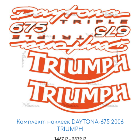
Этот
товар
имеет
несколько
вариаций.
Опции
можно
выбрать
на
странице
товара.
Комплект наклеек DAYTONA-675 2006
TRIUMPH
Диапазон
1487
₽
–
2379
₽