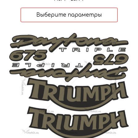
цен:
1487 ₽
Выберите параметры
–
2379 ₽
Этот
товар
имеет
несколько
вариаций.
Опции
можно
выбрать
на
странице
товара.