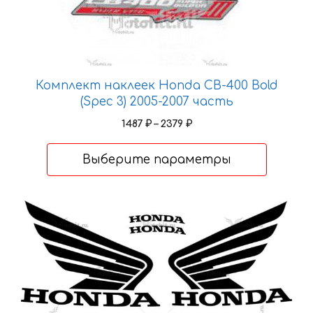
вариаций.
Опции
можно
выбрать
на
Комплект наклеек Honda CB-400 Bold
странице
(Spec 3) 2005-2007 часть
товара.
Диапазон
1487
₽
–
2379
₽
цен:
1487 ₽
Выберите параметры
–
2379 ₽
Этот
товар
имеет
несколько
вариаций.
Опции