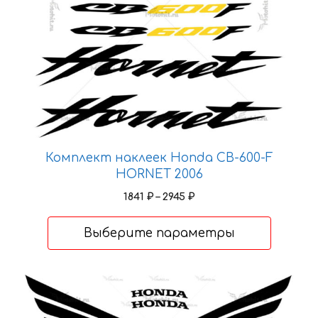
можно
выбрать
на
странице
товара.
Комплект наклеек Honda CB-600-F
HORNET 2006
Диапазон
1841
₽
–
2945
₽
цен:
1841 ₽
Выберите параметры
–
2945 ₽
Этот
товар