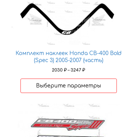
Этот
товар
имеет
несколько
вариаций.
Опции
можно
Комплект наклеек Honda CB-400 Bold
выбрать
(Spec 3) 2005-2007 (часть)
на
Диапазон
2030
₽
–
3247
₽
странице
цен:
товара.
2030 ₽
Выберите параметры
–
3247 ₽
Этот
товар
имеет
несколько