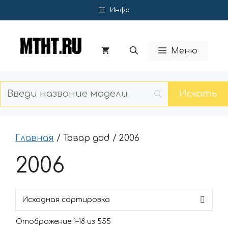
Перейти
Инфо
к
содержимому
Меню
Главная
/ Товар god / 2006
2006
Отображение 1–18 из 555