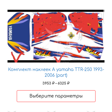
Этот
товар
имеет
несколько
вариаций.
Опции
можно
выбрать
на
странице
Комплект наклеек A yamaha TTR-250 1993-
товара.
2006 (part)
Диапазон
3953
₽
–
6325
₽
цен:
3953 ₽
Выберите параметры
–
6325 ₽