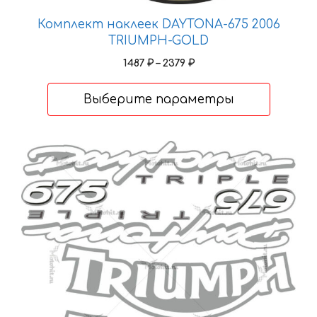
Комплект наклеек DAYTONA-675 2006
TRIUMPH-GOLD
Диапазон
1487
₽
–
2379
₽
цен:
1487 ₽
Выберите параметры
–
2379 ₽
Этот
товар
имеет
несколько
вариаций.
Опции
можно
выбрать
на
странице