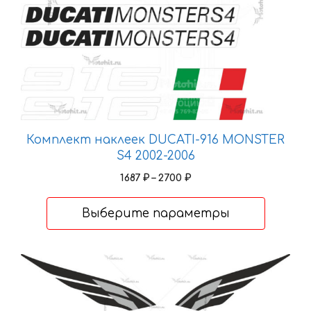
можно
выбрать
на
странице
товара.
Комплект наклеек DUCATI-916 MONSTER
S4 2002-2006
Диапазон
1687
₽
–
2700
₽
цен:
1687 ₽
Выберите параметры
–
2700 ₽
Этот
товар
имеет