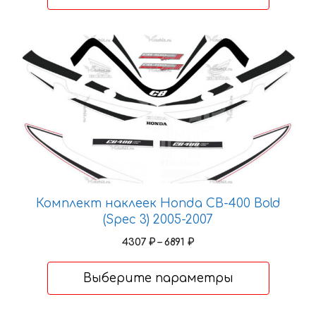
–
5003 ₽
Этот
товар
имеет
несколько
вариаций.
Опции
можно
выбрать
на
странице
Комплект наклеек Honda CB-400 Bold
товара.
(Spec 3) 2005-2007
Диапазон
4307
₽
–
6891
₽
цен:
4307 ₽
Выберите параметры
–
6891 ₽