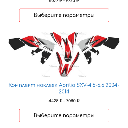
Диапазон
6077
₽
–
9723
₽
цен:
6077 ₽
Выберите параметры
–
9723 ₽
Этот
товар
имеет
несколько
вариаций.
Опции
можно
Комплект наклеек Aprilia SXV-4.5-5.5 2004-
выбрать
2014
на
странице
Диапазон
4425
₽
–
7080
₽
товара.
цен:
4425 ₽
Выберите параметры
–
7080 ₽