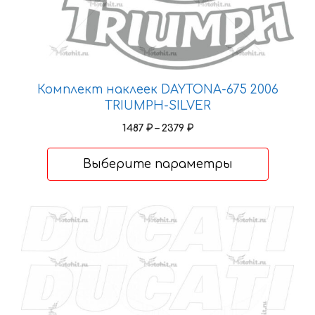
товара.
Комплект наклеек DAYTONA-675 2006
TRIUMPH-SILVER
Диапазон
1487
₽
–
2379
₽
цен:
1487 ₽
Выберите параметры
–
2379 ₽
Этот
товар
имеет
несколько
вариаций.
Опции