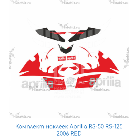
Этот
товар
имеет
несколько
вариаций.
Опции
можно
выбрать
на
странице
товара.
Комплект наклеек Aprilia RS-50 RS-125
2006 RED