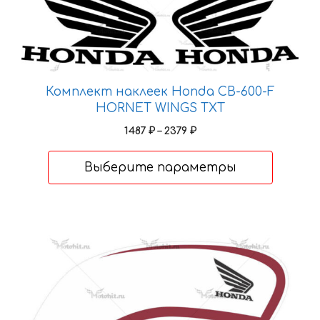
имеет
несколько
вариаций.
Опции
можно
выбрать
Комплект наклеек Honda CB-600-F
на
HORNET WINGS TXT
странице
Диапазон
1487
₽
–
2379
₽
товара.
цен:
1487 ₽
Выберите параметры
–
2379 ₽
Этот
товар
имеет
несколько
вариаций.
Опции