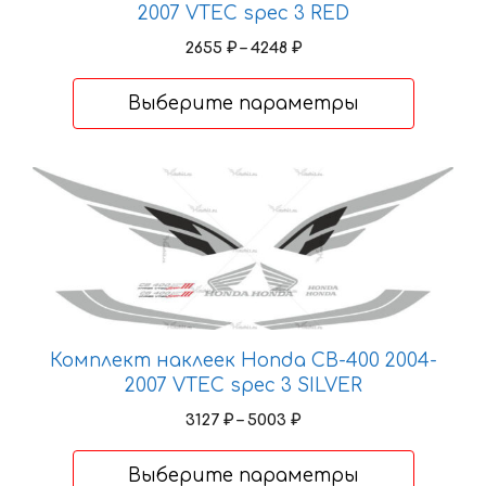
2007 VTEC spec 3 RED
на
Диапазон
2655
₽
–
4248
₽
странице
цен:
товара.
2655 ₽
Выберите параметры
–
4248 ₽
Этот
товар
имеет
несколько
вариаций.
Опции
можно
Комплект наклеек Honda CB-400 2004-
выбрать
2007 VTEC spec 3 SILVER
на
Диапазон
3127
₽
–
5003
₽
странице
цен:
товара.
3127 ₽
Выберите параметры