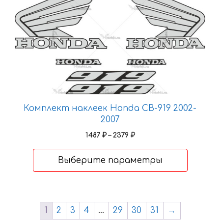
имеет
несколько
вариаций.
Опции
можно
выбрать
на
странице
товара.
Комплект наклеек Honda CB-919 2002-
2007
Диапазон
1487
₽
–
2379
₽
цен:
1487 ₽
Выберите параметры
–
2379 ₽
1
2
3
4
…
29
30
31
→