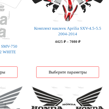
товар
имеет
несколько
вариаций.
Опции
Комплект наклеек Aprilia SXV-4.5-5.5
можно
2004-2014
выбрать
Диапазон
4425
₽
–
7080
₽
на
a SMV-750
цен:
странице
2 WHITE
4425 ₽
товара.
–
Диапазон
7080 ₽
цен:
2195 ₽
тры
Выберите параметры
–
3512 ₽
Этот
товар
имеет
несколько