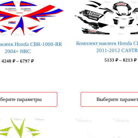
Этот
товар
имеет
несколько
вариаций.
Опции
Комплект наклеек Honda 
аклеек Honda CBR-1000-RR
2011-2012 CAST
можно
2004+ HRC
выбрать
5133
₽
–
8213
₽
Диапазон
4248
₽
–
6797
₽
на
цен:
странице
4248 ₽
–
товара.
6797 ₽
берите параметры
Выберите параме
Этот
товар
имеет