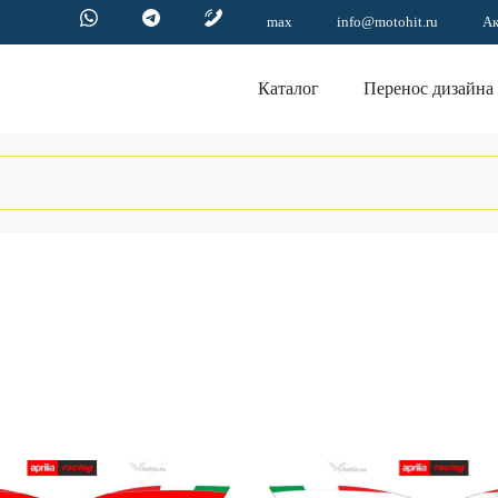
max
info@motohit.ru
А
Каталог
Перенос дизайна
Этот