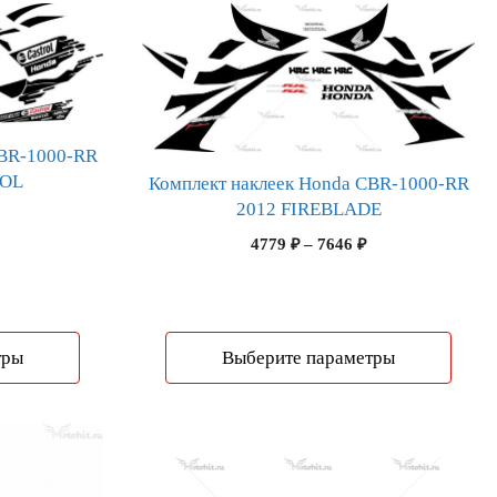
Этот
товар
имеет
несколько
вариаций.
Опции
CBR-1000-RR
ROL
можно
Комплект наклеек Honda CBR-1000-RR
2012 FIREBLADE
выбрать
Диапазон
на
цен:
Диапазон
4779
₽
–
7646
₽
5133 ₽
странице
цен:
–
4779 ₽
товара.
8213 ₽
–
7646 ₽
тры
Выберите параметры
Этот
товар
имеет