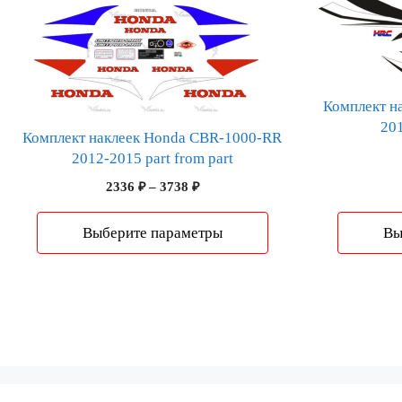
товар
товар
имеет
имеет
несколько
несколько
вариаций.
вариаций.
Опции
Опции
Комплект н
можно
можно
20
Комплект наклеек Honda CBR-1000-RR
выбрать
выбрать
2012-2015 part from part
на
на
Диапазон
2336
₽
–
3738
₽
странице
странице
цен:
товара.
товара.
2336 ₽
Выберите параметры
Вы
–
3738 ₽