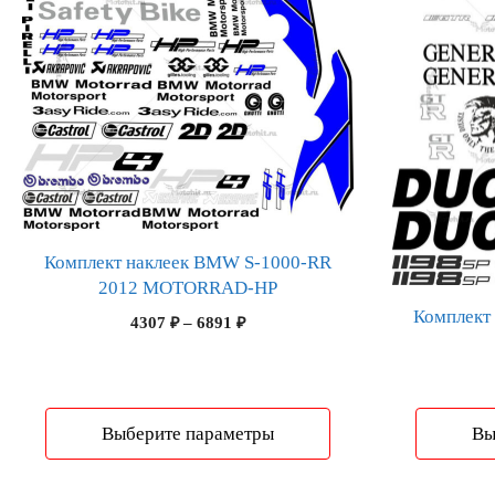
вариаций.
вариаций.
Опции
Опции
можно
можно
выбрать
выбрать
на
на
странице
странице
товара.
товара.
Комплект наклеек BMW S-1000-RR
2012 MOTORRAD-HP
Комплект
Диапазон
4307
₽
–
6891
₽
цен:
4307 ₽
–
6891 ₽
Выберите параметры
Вы