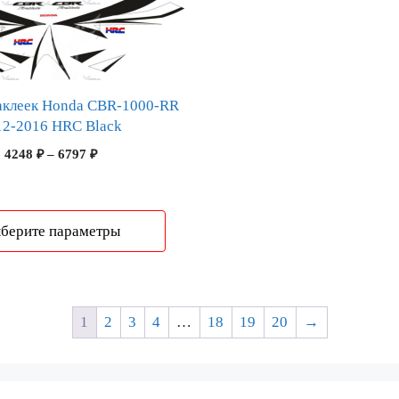
аклеек Honda CBR-1000-RR
12-2016 HRC Black
Диапазон
4248
₽
–
6797
₽
цен:
4248 ₽
–
6797 ₽
берите параметры
1
2
3
4
…
18
19
20
→