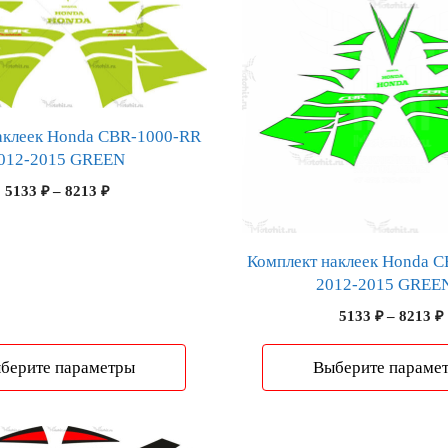
несколько
вариаций.
Опции
можно
выбрать
аклеек Honda CBR-1000-RR
на
012-2015 GREEN
странице
Диапазон
5133
₽
–
8213
₽
товара.
цен:
5133 ₽
–
Комплект наклеек Honda 
8213 ₽
2012-2015 GREE
5133
₽
–
8213
₽
берите параметры
Выберите параме