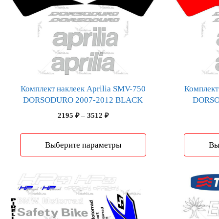
товар
товар
имеет
имеет
несколько
несколько
вариаций.
вариаций.
Опции
Опции
можно
можно
выбрать
выбрать
на
на
Комплект наклеек Aprilia SMV-750
Комплект
странице
странице
DORSODURO 2007-2012 BLACK
DORSO
товара.
товара.
Диапазон
2195
₽
–
3512
₽
цен:
2195 ₽
Выберите параметры
Вы
–
3512 ₽
Этот
Этот
товар
товар
имеет
имеет
несколько
несколько