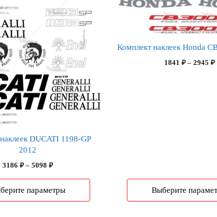
вариаций.
Опции
можно
выбрать
Комплект наклеек Honda C
на
1841
₽
–
2945
₽
странице
товара.
 наклеек DUCATI 1198-GP
2012
Диапазон
3186
₽
–
5098
₽
цен:
3186 ₽
берите параметры
Выберите параме
–
5098 ₽