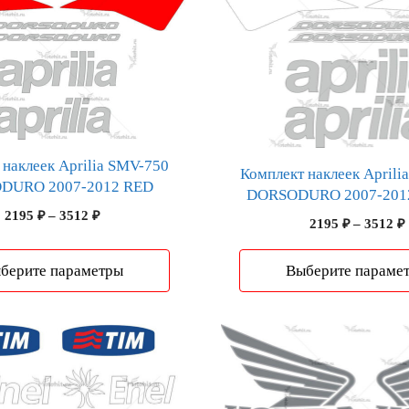
товар
имеет
несколько
вариаций.
Опции
можно
выбрать
на
 наклеек Aprilia SMV-750
Комплект наклеек Aprili
странице
DURO 2007-2012 RED
DORSODURO 2007-201
товара.
Диапазон
2195
₽
–
3512
₽
2195
₽
–
3512
₽
цен:
2195 ₽
берите параметры
Выберите параме
–
3512 ₽
Этот
товар
имеет
несколько