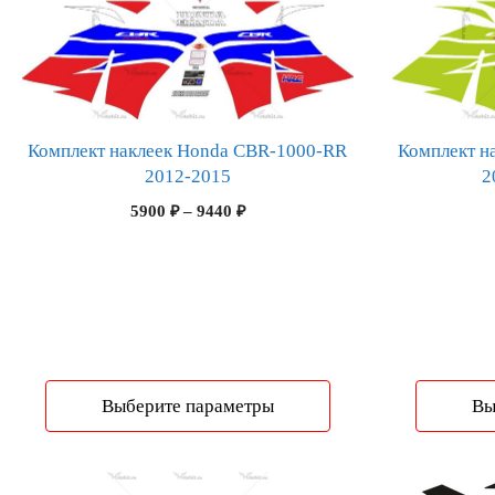
несколько
несколько
вариаций.
вариаций.
Опции
Опции
можно
можно
выбрать
выбрать
Комплект наклеек Honda CBR-1000-RR
Комплект н
на
на
2012-2015
2
странице
странице
Диапазон
5900
₽
–
9440
₽
товара.
товара.
цен:
5900 ₽
–
9440 ₽
Выберите параметры
Вы
Этот
Этот