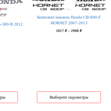
вариаций.
Опции
можно
Комплект наклеек Honda CB-600-F
HORNET 2007-2013
выбрать
B-300-R 2012
на
Диапазон
1817
₽
–
2908
₽
Диапазон
странице
цен:
цен:
1817 ₽
товара.
1841 ₽
–
–
2908 ₽
2945 ₽
тры
Выберите параметры