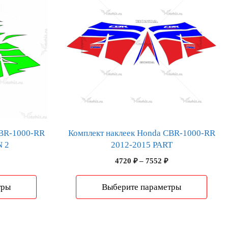
несколько
вариаций.
Опции
можно
выбрать
на
странице
товара.
CBR-1000-RR
Комплект наклеек Honda CBR-1000-RR
N 2
2012-2015 PART
Диапазон
Диапазон
4720
₽
–
7552
₽
цен:
цен:
5133 ₽
4720 ₽
тры
Выберите параметры
–
–
8213 ₽
7552 ₽