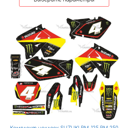
–
15628 ₽
Этот
товар
имеет
несколько
вариаций.
Опции
можно
выбрать
на
странице
товара.