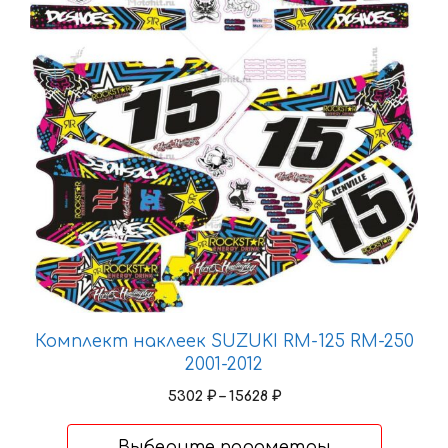
выбрать
на
странице
товара.
Комплект наклеек SUZUKI RM-125 RM-250
2001-2012
Диапазон
5302
₽
–
15628
₽
цен:
5302 ₽
Выберите параметры