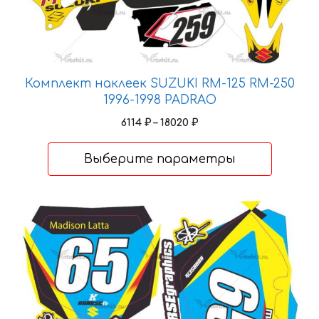
на
странице
товара.
Комплект наклеек SUZUKI RM-125 RM-250
1996-1998 PADRAO
Диапазон
6114
₽
–
18020
₽
цен:
6114 ₽
Выберите параметры
–
18020 ₽
Этот
товар
имеет
несколько
вариаций.
Опции
можно