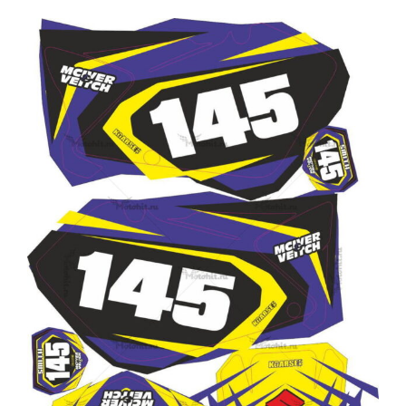
Этот
товар
имеет
несколько
вариаций.
Опции
можно
выбрать
на
странице
товара.