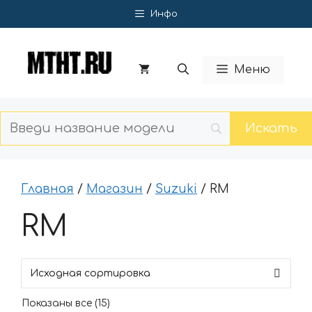
Перейти
Инфо
к
содержимому
Меню
Главная
/
Магазин
/
Suzuki
/ RM
RM
Показаны все (15)