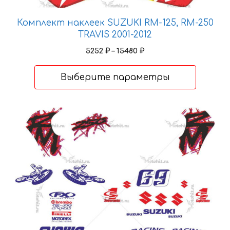
Комплект наклеек SUZUKI RM-125, RM-250
TRAVIS 2001-2012
Диапазон
5252
₽
–
15480
₽
цен:
5252 ₽
Выберите параметры
–
15480 ₽
Этот
товар
имеет
несколько
вариаций.
Опции
можно
выбрать
на
странице