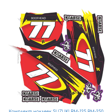
9733 ₽
Этот
товар
имеет
несколько
вариаций.
Опции
можно
выбрать
на
странице
товара.
Комплект наклеек SUZUKI RM-125 RM-250