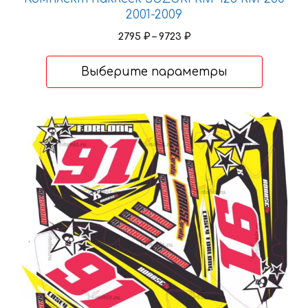
2001-2009
Диапазон
2795
₽
–
9723
₽
цен:
2795 ₽
Выберите параметры
–
9723 ₽
Этот
товар
имеет
несколько
вариаций.
Опции
можно
выбрать
на
странице
товара.