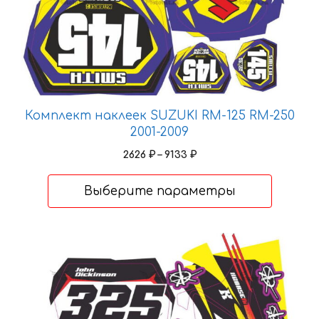
Комплект наклеек SUZUKI RM-125 RM-250
2001-2009
Диапазон
2626
₽
–
9133
₽
цен:
2626 ₽
Выберите параметры
–
9133 ₽
Этот
товар
имеет
несколько
вариаций.