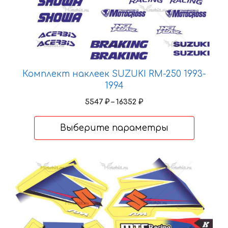
товара.
Комплект наклеек SUZUKI RM-250 1993-
1994
Диапазон
5547
₽
–
16352
₽
цен:
5547 ₽
Выберите параметры
–
16352 ₽
Этот
товар
имеет
несколько
вариаций.
Опции