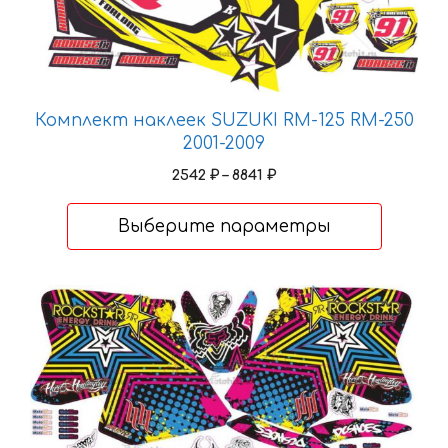
Комплект наклеек SUZUKI RM-125 RM-250
2001-2009
Диапазон
2542
₽
–
8841
₽
цен:
2542 ₽
Выберите параметры
–
8841 ₽
Этот
товар
имеет
несколько
вариаций.
Опции
можно