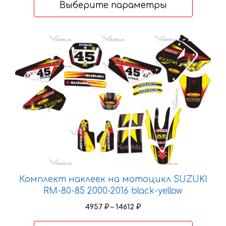
5639 ₽
Выберите параметры
–
16624 ₽
Этот
товар
имеет
несколько
вариаций.
Опции
можно
выбрать
на
странице
товара.
Комплект наклеек на мотоцикл SUZUKI
RM-80-85 2000-2016 black-yellow
Диапазон
4957
₽
–
14612
₽
цен: