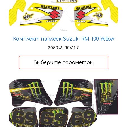
товар
имеет
несколько
вариаций.
Опции
можно
Комплект наклеек Suzuki RM-100 Yellow
выбрать
Диапазон
3050
₽
–
10611
₽
на
цен:
странице
3050 ₽
Выберите параметры
–
товара.
10611 ₽
Этот
товар
имеет
несколько
вариаций.
Опции
можно