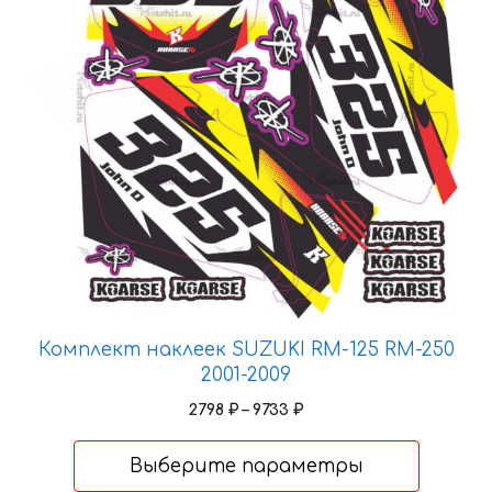
Опции
можно
выбрать
на
странице
товара.
Комплект наклеек SUZUKI RM-125 RM-250
2001-2009
Диапазон
2798
₽
–
9733
₽
цен:
2798 ₽
Выберите параметры
–