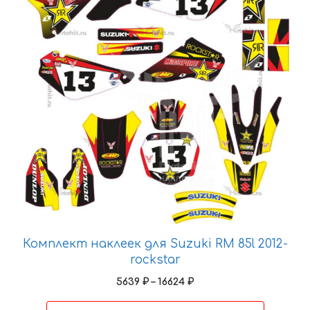
несколько
вариаций.
Опции
можно
выбрать
на
странице
товара.
Комплект наклеек для Suzuki RM 85l 2012-
rockstar
Диапазон
5639
₽
–
16624
₽
цен: