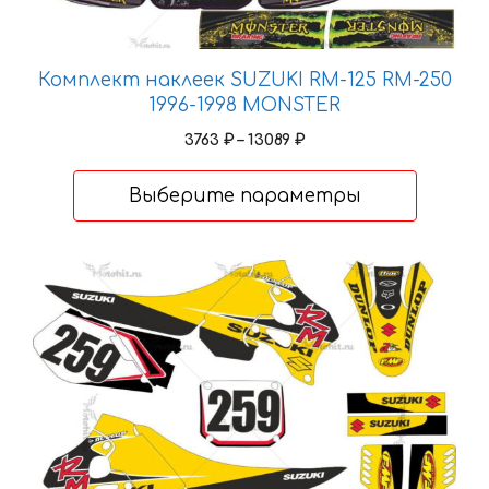
выбрать
на
странице
Комплект наклеек SUZUKI RM-125 RM-250
товара.
1996-1998 MONSTER
Диапазон
3763
₽
–
13089
₽
цен:
3763 ₽
Выберите параметры
–
13089 ₽
Этот
товар
имеет
несколько
вариаций.
Опции
можно
выбрать