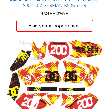
Комплект наклеек SUZUKI RM-125 RM-250
2001-2012 GERMAN-MONSTER
Диапазон
4724
₽
–
13965
₽
цен:
4724 ₽
Выберите параметры
–
13965 ₽
Этот
товар
имеет
несколько
вариаций.
Опции
можно
выбрать
на
странице
товара.