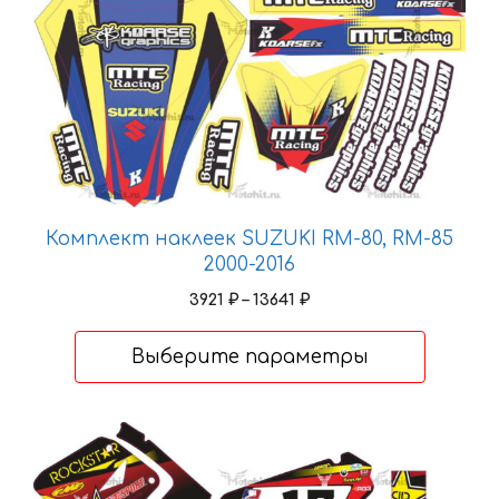
можно
выбрать
на
странице
товара.
Комплект наклеек SUZUKI RM-80, RM-85
2000-2016
Диапазон
3921
₽
–
13641
₽
цен:
3921 ₽
Выберите параметры
–
13641 ₽
Этот
товар
имеет