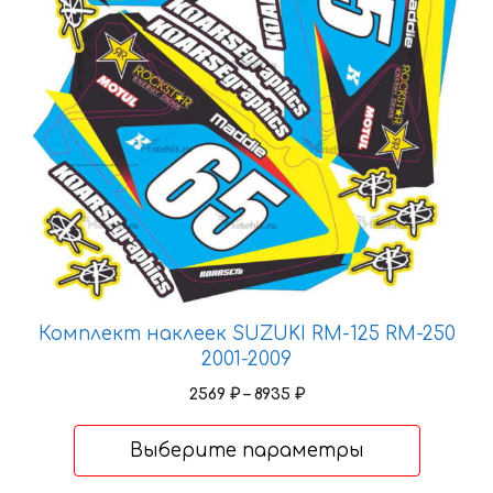
выбрать
на
странице
товара.
Комплект наклеек SUZUKI RM-125 RM-250
2001-2009
Диапазон
2569
₽
–
8935
₽
цен:
2569 ₽
Выберите параметры
–
8935 ₽