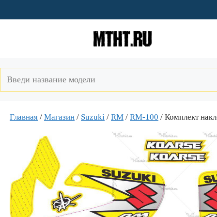
Перейти
к
содержимому
Главная
/
Магазин
/
Suzuki
/
RM
/
RM-100
/ Комплект накл