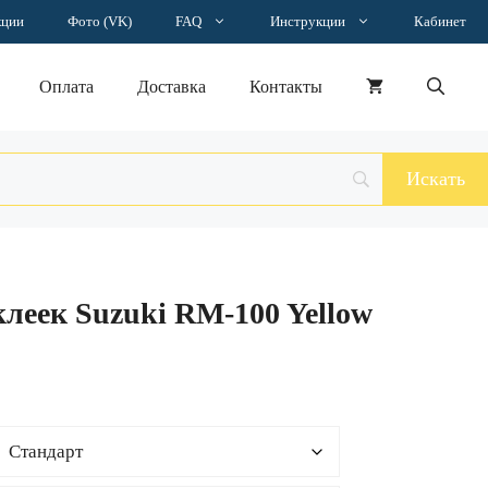
–
кции
Фото (VK)
FAQ
Инструкции
Кабинет
10611 ₽
Оплата
Доставка
Контакты
леек Suzuki RM-100 Yellow
н