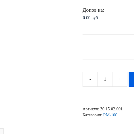
Допов на:
Количество
товара
Комплект
наклеек
Артикул:
30.15.02.001
Suzuki
Категория:
RM-100
RM-
100