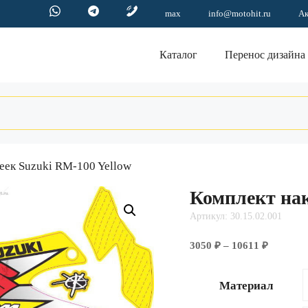
max
info@motohit.ru
А
Каталог
Перенос дизайна
еек Suzuki RM-100 Yellow
Комплект нак
Артикул: 30.15.02.001
Диапазо
3050
₽
–
10611
₽
цен:
3050 ₽
Материал
–
10611 ₽