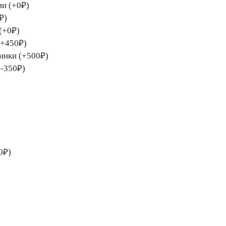
ии (+0₽)
₽)
(+0₽)
(+450₽)
тинки (+500₽)
(-350₽)
0₽)