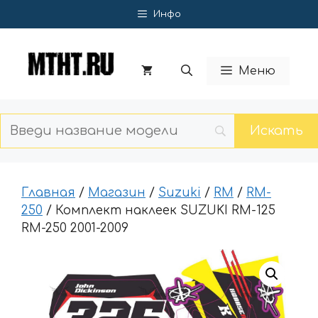
Перейти
Инфо
к
содержимому
Меню
Главная
/
Магазин
/
Suzuki
/
RM
/
RM-
250
/ Комплект наклеек SUZUKI RM-125
RM-250 2001-2009