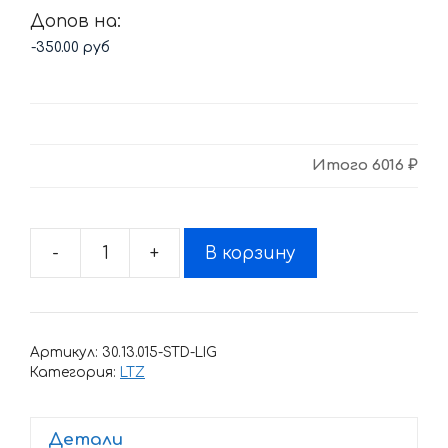
Допов на:
Итого
6016 ₽
-
+
В корзину
Количество
товара
Комплект
наклеек
Артикул:
30.13.015-STD-LIG
SUZUKI
Категория:
LTZ
LTZ-
400
Детали
RED