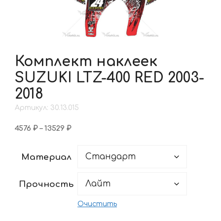
Комплект наклеек
SUZUKI LTZ-400 RED 2003-
2018
Артикул: 30.13.015
Диапазон
4576
₽
–
13529
₽
цен:
4576 ₽
Материал
–
13529 ₽
Прочность
Очистить