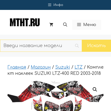
Перейти
Инфо
к
содержимому
Меню
Главная
/
Магазин
/
Suzuki
/
LTZ
/ Компле
кт наклеек SUZUKI LTZ-400 RED 2003-2018