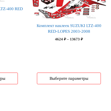
можно
LTZ-400 RED
выбрать
на
Диапазон
странице
Комплект наклеек SUZUKI LTZ-400
цен:
товара.
RED-LOPES 2003-2008
4576 ₽
–
Диапазон
4624
₽
–
13673
₽
13529 ₽
цен:
4624 ₽
–
13673 ₽
тры
Выберите параметры