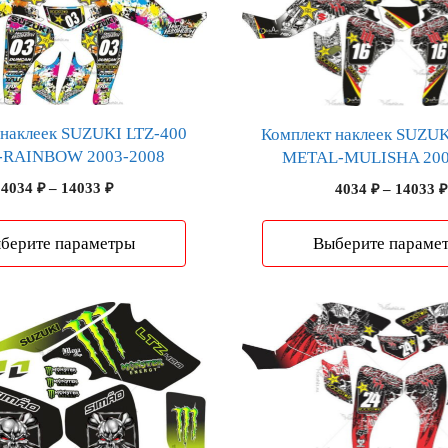
товар
имеет
несколько
вариаций.
Опции
можно
 наклеек SUZUKI LTZ-400
Комплект наклеек SUZUK
-RAINBOW 2003-2008
METAL-MULISHA 200
выбрать
на
Диапазон
4034
₽
–
14033
₽
4034
₽
–
14033
₽
странице
цен:
4034 ₽
товара.
берите параметры
Выберите параме
–
14033 ₽
Этот
товар
имеет
несколько
вариаций.
Опции