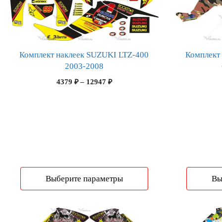
вариаций.
вариаций.
Опции
Опции
можно
можно
выбрать
выбрать
на
на
Комплект наклеек SUZUKI LTZ-400
Комплект
странице
странице
2003-2008
товара.
товара.
Диапазон
4379
₽
–
12947
₽
цен:
4379 ₽
–
12947 ₽
Выберите параметры
Вы
Этот
Этот