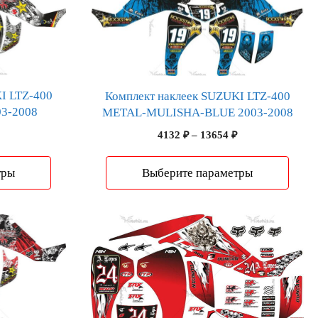
товар
имеет
несколько
вариаций.
Опции
можно
I LTZ-400
Комплект наклеек SUZUKI LTZ-400
3-2008
выбрать
METAL-MULISHA-BLUE 2003-2008
на
Диапазон
Диапазон
4132
₽
–
13654
₽
странице
цен:
цен:
4034 ₽
товара.
4132 ₽
тры
Выберите параметры
–
–
14033 ₽
13654 ₽
Этот
товар
имеет
несколько
вариаций.
Опции