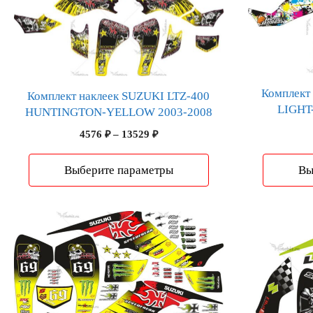
товар
товар
имеет
имеет
несколько
несколько
вариаций.
вариаций.
Опции
Опции
можно
можно
Комплект
Комплект наклеек SUZUKI LTZ-400
LIGHT
выбрать
выбрать
HUNTINGTON-YELLOW 2003-2008
на
на
Диапазон
4576
₽
–
13529
₽
странице
странице
цен:
товара.
товара.
4576 ₽
Выберите параметры
Вы
–
13529 ₽
Этот
Этот
товар
товар
имеет
имеет
несколько
несколько
вариаций.
вариаций.
Опции
Опции