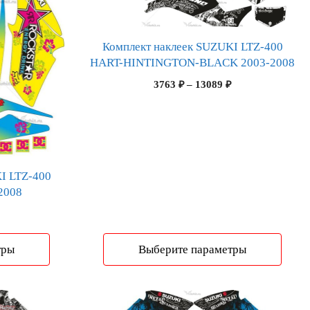
вариаций.
Опции
можно
Комплект наклеек SUZUKI LTZ-400
выбрать
HART-HINTINGTON-BLACK 2003-2008
на
Диапазон
3763
₽
–
13089
₽
странице
цен:
товара.
3763 ₽
–
13089 ₽
I LTZ-400
2008
Диапазон
цен:
3921 ₽
тры
Выберите параметры
–
13641 ₽
Этот