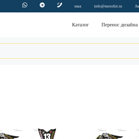
max
info@motohit.ru
А
Каталог
Перенос дизайна
Этот