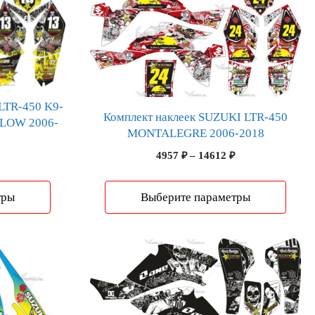
товар
имеет
несколько
вариаций.
Опции
можно
LTR-450 K9-
выбрать
Комплект наклеек SUZUKI LTR-450
LOW 2006-
на
MONTALEGRE 2006-2018
странице
Диапазон
4957
₽
–
14612
₽
товара.
Диапазон
цен:
цен:
4957 ₽
4810 ₽
тры
Выберите параметры
–
–
14612 ₽
14176 ₽
Этот
товар
имеет
несколько