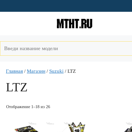
Перейти
к
содержимому
Главная
/
Магазин
/
Suzuki
/ LTZ
LTZ
Отображение 1–18 из 26
Этот
Этот