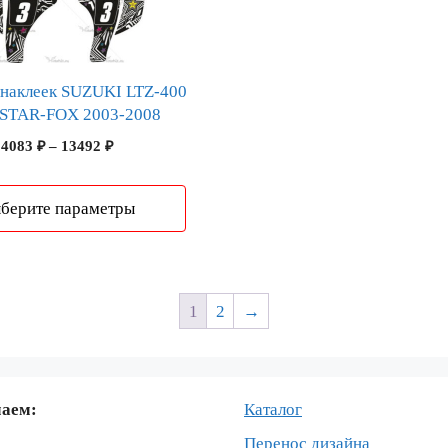
 наклеек SUZUKI LTZ-400
TAR-FOX 2003-2008
Диапазон
4083
₽
–
13492
₽
цен:
4083 ₽
берите параметры
–
13492 ₽
1
2
→
маем:
Каталог
Перенос дизайна