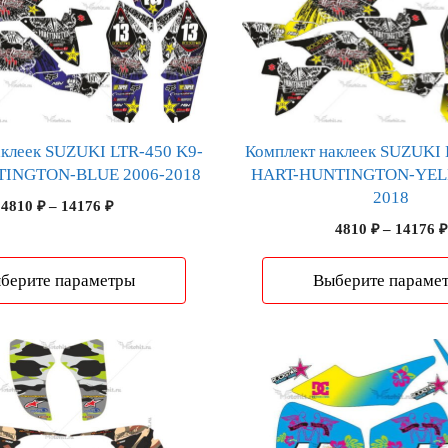
товар
имеет
несколько
вариаций.
Опции
можно
аклеек SUZUKI LTR-450 K9-
Комплект наклеек SUZUKI 
выбрать
INGTON-BLUE 2006-2018
HART-HUNTINGTON-YEL
на
2018
странице
Диапазон
4810
₽
–
14176
₽
товара.
цен:
4810
₽
–
14176
₽
4810 ₽
–
берите параметры
Выберите параме
14176 ₽
Этот
товар
имеет
несколько