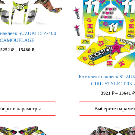
вариаций.
Опции
можно
выбрать
на
 наклеек SUZUKI LTZ-400
странице
CAMOUFLAGE
товара.
Диапазон
5252
₽
–
15480
₽
цен:
5252 ₽
–
15480 ₽
Комплект наклеек SUZUK
GIRL-STYLE 2003-
3921
₽
–
13641
₽
берите параметры
Выберите параме
Этот