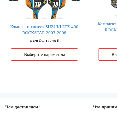
несколько
несколько
вариаций.
вариаций.
Опции
Опции
можно
можно
Комплект
Комплект наклеек SUZUKI LTZ-400
выбрать
выбрать
ROCKS
ROCKSTAR 2003-2008
на
на
Диапазон
4328
₽
–
12798
₽
странице
странице
цен:
товара.
товара.
4328 ₽
Выберите параметры
Вы
–
12798 ₽
Чем доставляем:
Что прини