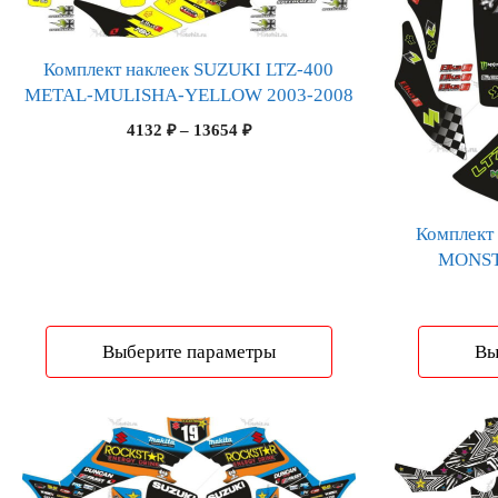
можно
можно
выбрать
выбрать
Комплект наклеек SUZUKI LTZ-400
на
на
METAL-MULISHA-YELLOW 2003-2008
странице
странице
товара.
товара.
Диапазон
4132
₽
–
13654
₽
цен:
4132 ₽
–
13654 ₽
Комплект
MONST
Выберите параметры
Вы
Этот
Этот
товар
товар
имеет
имеет