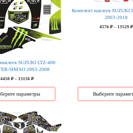
можно
Комплект наклеек SUZUKI 
выбрать
2003-2018
на
странице
4576
₽
–
13529
₽
товара.
 наклеек SUZUKI LTZ-400
ER-SIMAO 2003-2008
Диапазон
4450
₽
–
13156
₽
цен:
4450 ₽
берите параметры
Выберите параме
–
13156 ₽