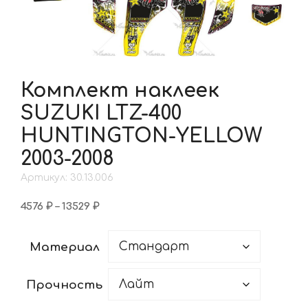
Комплект наклеек
SUZUKI LTZ-400
HUNTINGTON-YELLOW
2003-2008
Артикул: 30.13.006
Диапазон
4576
₽
–
13529
₽
цен:
4576 ₽
Материал
–
13529 ₽
Прочность