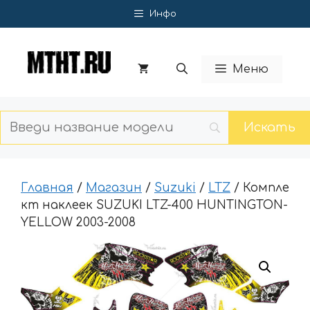
Перейти
Инфо
к
содержимому
Меню
Главная
/
Магазин
/
Suzuki
/
LTZ
/ Компле
кт наклеек SUZUKI LTZ-400 HUNTINGTON-
YELLOW 2003-2008