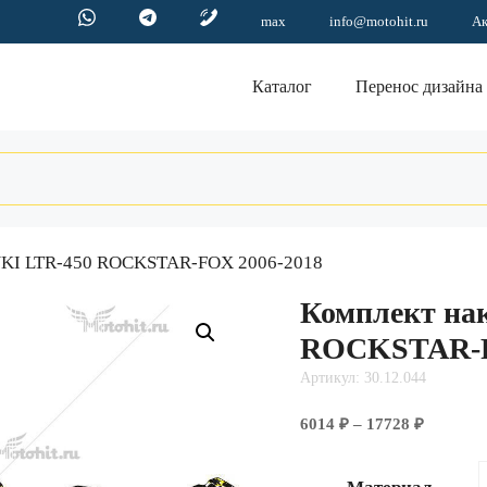
max
info@motohit.ru
А
Каталог
Перенос дизайна
ZUKI LTR-450 ROCKSTAR-FOX 2006-2018
Комплект на
ROCKSTAR-F
Артикул: 30.12.044
Диапазо
6014
₽
–
17728
₽
цен:
6014 ₽