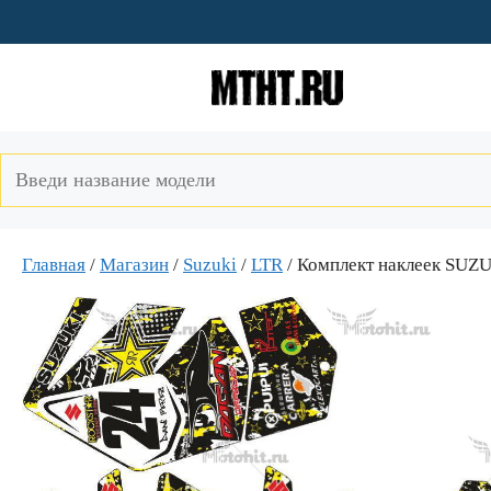
Перейти
к
содержимому
Главная
/
Магазин
/
Suzuki
/
LTR
/ Комплект наклеек SU