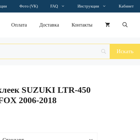
–
кции
Фото (VK)
FAQ
Инструкции
Кабинет
17728 ₽
Оплата
Доставка
Контакты
клеек SUZUKI LTR-450
OX 2006-2018
н