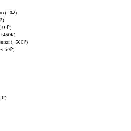
ии (+0₽)
₽)
(+0₽)
(+450₽)
тинки (+500₽)
(-350₽)
0₽)