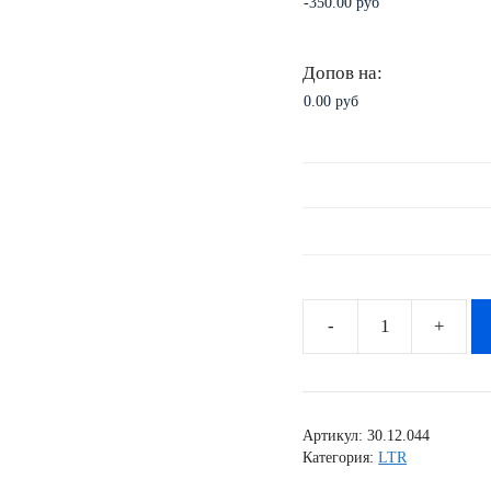
Допов на:
Количество
товара
Комплект
наклеек
Артикул:
30.12.044
SUZUKI
Категория:
LTR
LTR-