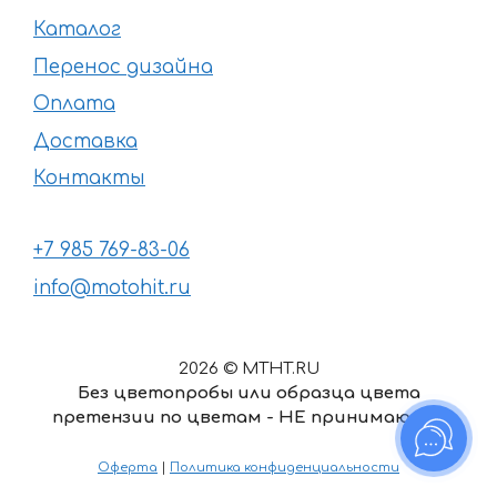
Каталог
Перенос дизайна
Оплата
Доставка
Контакты
+7 985 769-83-06
info@motohit.ru
2026 © MTHT.RU
Без цветопробы или образца цвета
претензии по цветам - НЕ принимаются
4724
₽
–
Диапазон
13965
₽
Оферта
|
Политика конфиденциальности
цен: