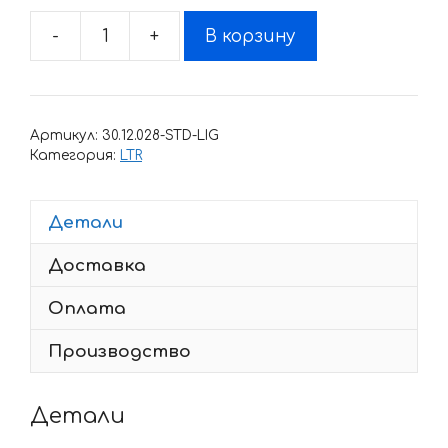
-
+
В корзину
Количество
товара
Комплект
наклеек
Артикул:
30.12.028-STD-LIG
SUZUKI
Категория:
LTR
LTR-
450
Детали
MONSTER-
GRADIENT
Доставка
2006-
2018
Оплата
Производство
Детали