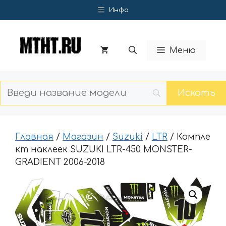
Перейти
Инфо
к
содержимому
Меню
Главная
/
Магазин
/
Suzuki
/
LTR
/ Компле
кт наклеек SUZUKI LTR-450 MONSTER-
GRADIENT 2006-2018