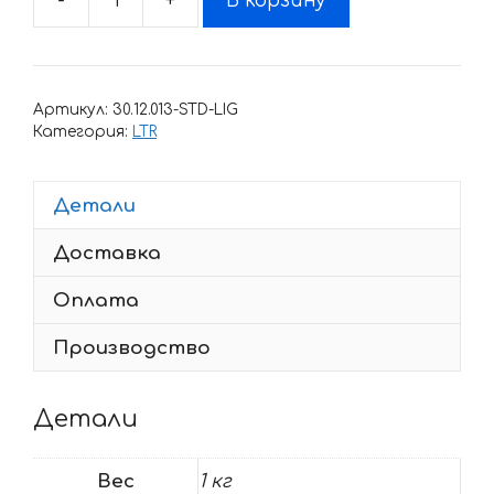
-
+
В корзину
Количество
товара
Комплект
наклеек
Артикул:
30.12.013-STD-LIG
SUZUKI
Категория:
LTR
LTR-
450
Детали
HART-
HUNTINGTON-
Доставка
YELLOW
2006-
Оплата
2018
Производство
Детали
Вес
1 кг