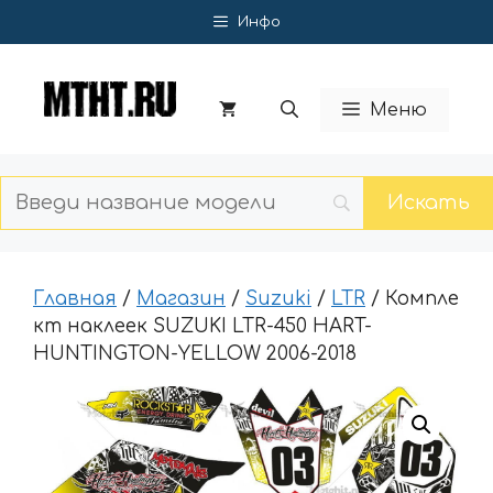
Перейти
Инфо
к
содержимому
Меню
Главная
/
Магазин
/
Suzuki
/
LTR
/ Компле
кт наклеек SUZUKI LTR-450 HART-
HUNTINGTON-YELLOW 2006-2018