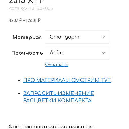
2013 X1-F
Артикул: 23.15.02.003
Диапазон
4289
₽
–
12681
₽
цен:
4289 ₽
Материал
–
12681 ₽
Прочность
Очистить
ПРО МАТЕРИАЛЫ СМОТРИМ ТУТ
ЗАПРОСИТЬ ИЗМЕНЕНИЕ
РАСЦВЕТКИ КОМПЛЕКТА
Фото мотоцикла или пластика