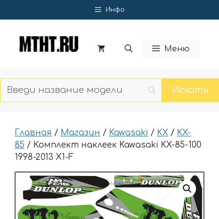
Перейти
Инфо
к
содержимому
Меню
Главная
/
Магазин
/
Kawasaki
/
KX
/
KX-
85
/ Комплект наклеек Kawasaki KX-85-100
1998-2013 X1-F