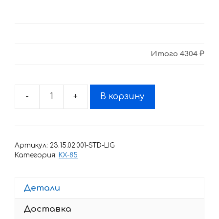
Итого
4304 ₽
-
+
В корзину
Количество
товара
Комплект
наклеек
Артикул:
23.15.02.001-STD-LIG
Kawasaki
Категория:
KX-85
KX-
85-
Детали
100
1998-
Доставка
2013