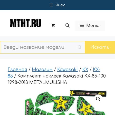
Перейти
Инфо
к
содержимому
Меню
Главная
/
Магазин
/
Kawasaki
/
KX
/
KX-
85
/ Комплект наклеек Kawasaki KX-85-100
1998-2013 METALMULISHA