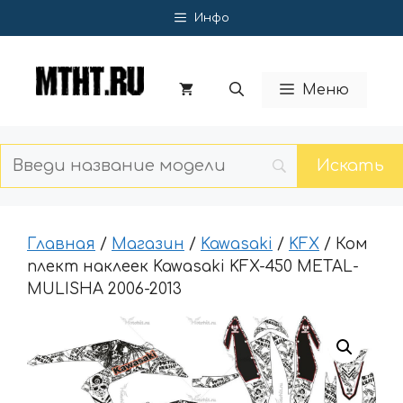
Перейти
Инфо
к
содержимому
Меню
Главная
/
Магазин
/
Kawasaki
/
KFX
/ Ком
плект наклеек Kawasaki KFX-450 METAL-
MULISHA 2006-2013