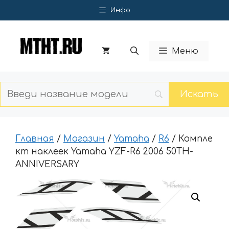
Перейти
Инфо
к
содержимому
Меню
Главная
/
Магазин
/
Yamaha
/
R6
/ Компле
кт наклеек Yamaha YZF-R6 2006 50TH-
ANNIVERSARY