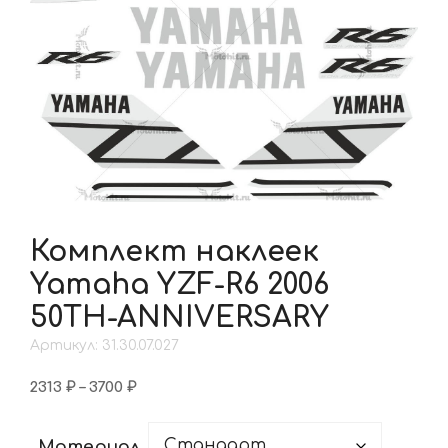
Комплект наклеек
Yamaha YZF-R6 2006
50TH-ANNIVERSARY
Артикул: 31.30.07.027
Диапазон
2313
₽
–
3700
₽
цен:
2313 ₽
Материал