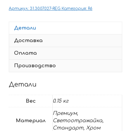
наклеек
Артикул:
31.30.07.027-REG
Категория:
R6
Yamaha
YZF-
R6
Детали
2006
Доставка
50TH-
ANNIVERSARY
Оплата
Производство
Детали
Вес
0.15 кг
Премиум,
Материал
Светоотражайка,
Стандарт, Хром