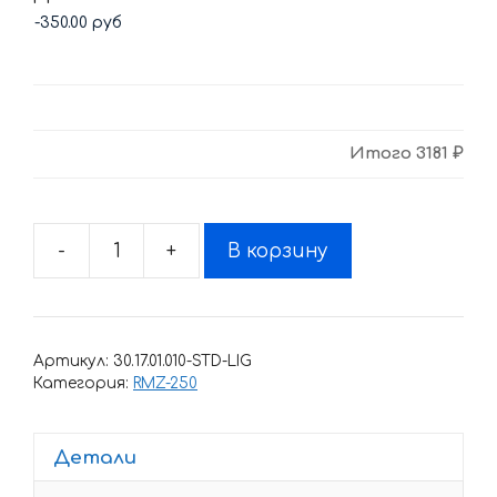
Итого
3181 ₽
-
+
В корзину
Количество
товара
Комплект
наклеек
Артикул:
30.17.01.010-STD-LIG
SUZUKI
Категория:
RMZ-250
RM-
125
Детали
RM-
250