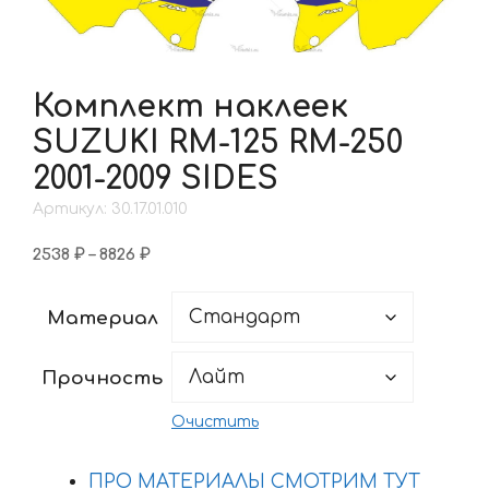
Комплект наклеек
SUZUKI RM-125 RM-250
2001-2009 SIDES
Артикул: 30.17.01.010
Диапазон
2538
₽
–
8826
₽
цен:
2538 ₽
Материал
–
8826 ₽
Прочность
Очистить
ПРО МАТЕРИАЛЫ СМОТРИМ ТУТ