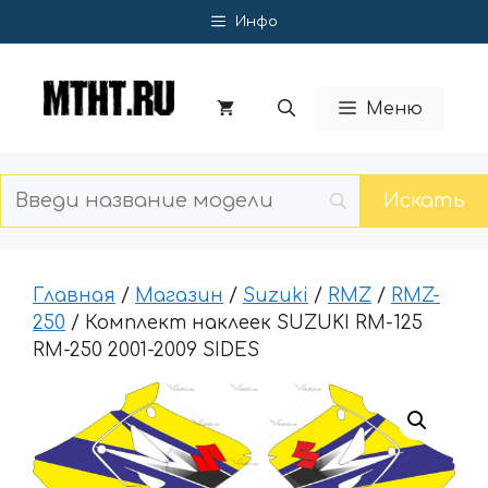
Перейти
Инфо
к
содержимому
Меню
Главная
/
Магазин
/
Suzuki
/
RMZ
/
RMZ-
250
/ Комплект наклеек SUZUKI RM-125
RM-250 2001-2009 SIDES