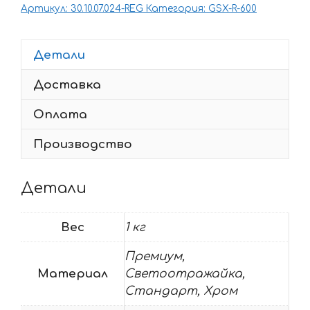
Артикул:
30.10.07.024-REG
Категория:
GSX-R-600
SUZUKI
GSX-
R-
Детали
600
Доставка
2006-
2
Оплата
BLACK-
RED
Производство
Детали
Вес
1 кг
Премиум,
Материал
Светоотражайка,
Стандарт, Хром