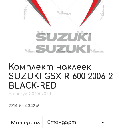
Комплект наклеек
SUZUKI GSX-R-600 2006-2
BLACK-RED
Артикул: 30.10.07.024
Диапазон
2714
₽
–
4342
₽
цен:
2714 ₽
Материал
–