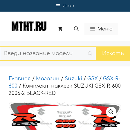
Перейти
Инфо
к
содержимому
Меню
Главная
/
Магазин
/
Suzuki
/
GSX
/
GSX-R-
600
/ Комплект наклеек SUZUKI GSX-R-600
2006-2 BLACK-RED