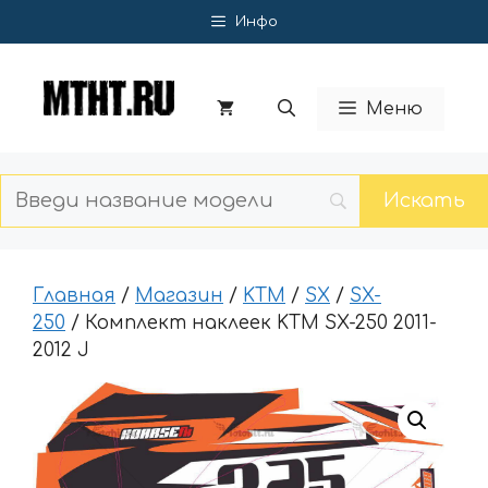
Перейти
Инфо
к
содержимому
Меню
Главная
/
Магазин
/
KTM
/
SX
/
SX-
250
/ Комплект наклеек KTM SX-250 2011-
2012 J