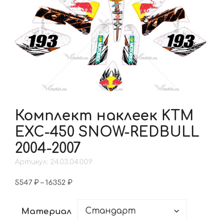
Комплект наклеек KTM
EXC-450 SNOW-REDBULL
2004-2007
Артикул: 24.03.04.009
Диапазон
5547
₽
–
16352
₽
цен:
5547 ₽
Материал
–