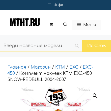
Перейти
Инфо
к
содержимому
Меню
Главная
/
Магазин
/
KTM
/
EXC
/
EXC-
450
/ Комплект наклеек KTM EXC-450
SNOW-REDBULL 2004-2007