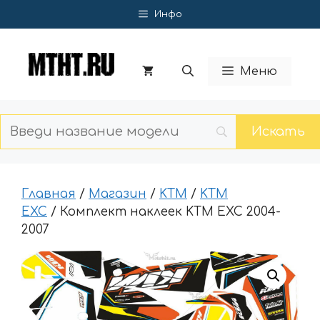
Перейти
Инфо
к
содержимому
Меню
Главная
/
Магазин
/
KTM
/
KTM
EXC
/ Комплект наклеек KTM EXC 2004-
2007