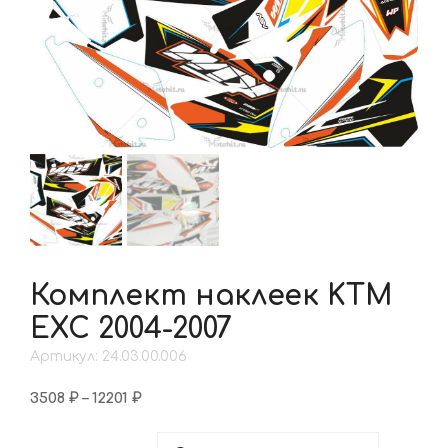
Комплект наклеек KTM
EXC 2004-2007
Артикул: 24.03.00.006
Диапазон
3508
₽
–
12201
₽
цен:
3508 ₽