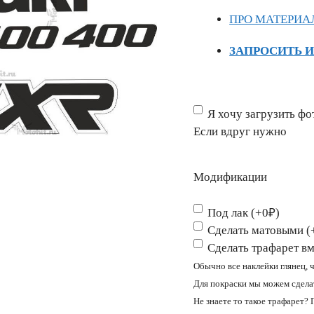
ПРО МАТЕРИА
ЗАПРОСИТЬ 
Если
Я хочу загрузить фо
вдруг
Если вдруг нужно
нужно
Модификации
Под лак (+0₽)
Сделать матовыми (
Сделать трафарет вм
Обычно все наклейки глянец, 
Для покраски мы можем сделат
Не знаете то такое трафарет?