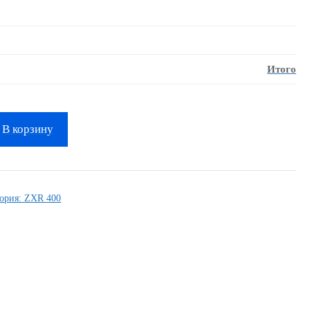
Итого
В корзину
гория:
ZXR 400