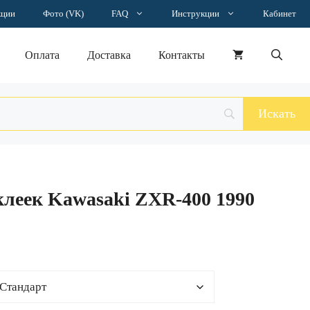
–
кции
Фото (VK)
FAQ
Инструкции
Кабинет
3436 ₽
Оплата
Доставка
Контакты
леек Kawasaki ZXR-400 1990
н