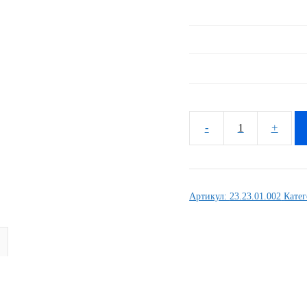
Количество
товара
Комплект
наклеек
Артикул:
23.23.01.002
Кате
Kawasaki
ZXR-
400
1990