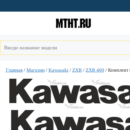
Перейти
к
содержимому
Главная
/
Магазин
/
Kawasaki
/
ZXR
/
ZXR 400
/ Комплект