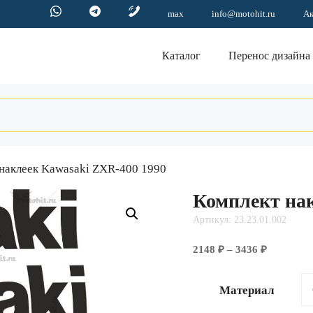
max
info@motohit.ru
А
Каталог
Перенос дизайна
 наклеек Kawasaki ZXR-400 1990
Комплект нак
Артикул: 23.23.01.002
Диапазо
2148
₽
–
3436
₽
цен:
2148 ₽
Материал
–
3436 ₽