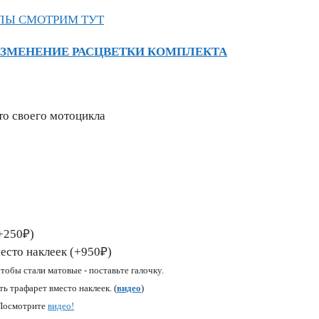
ЛЫ СМОТРИМ ТУТ
ИЗМЕНЕНИЕ РАСЦВЕТКИ КОМПЛЕКТА
то своего мотоцикла
+250₽)
есто наклеек (+950₽)
чтобы стали матовые - поставьте галочку.
ь трафарет вместо наклеек. (
видео
)
 Посмотрите
видео
!