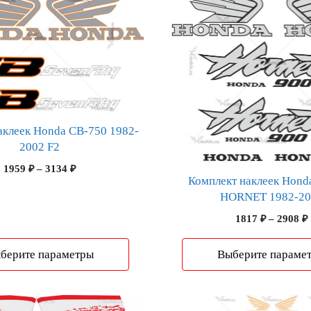
имеет
несколько
вариаций.
Опции
можно
выбрать
на
странице
аклеек Honda CB-750 1982-
товара.
2002 F2
Диапазон
1959
₽
–
3134
₽
Комплект наклеек Hond
цен:
HORNET 1982-20
1959 ₽
–
1817
₽
–
2908
₽
3134 ₽
берите параметры
Выберите параме
Этот