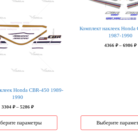
товар
имеет
несколько
вариаций.
Комплект наклеек Honda
Опции
1987-1990
можно
4366
₽
–
6986
₽
выбрать
на
странице
товара.
клеек Honda CBR-450 1989-
1990
Диапазон
3304
₽
–
5286
₽
цен:
3304 ₽
берите параметры
Выберите параме
–
5286 ₽