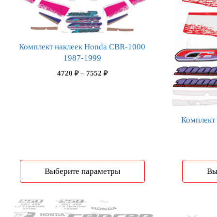
товар
товар
имеет
имеет
несколько
несколько
вариаций.
вариаций.
Комплект наклеек Honda CBR-1000
Опции
Опции
1987-1999
можно
можно
Диапазон
4720
₽
–
7552
₽
выбрать
выбрать
цен:
на
на
4720 ₽
странице
странице
–
7552 ₽
товара.
товара.
Комплект
Выберите параметры
Вы
Этот
Этот