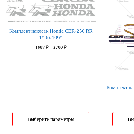
товар
товар
имеет
имеет
несколько
несколько
вариаций.
вариаций.
Опции
Опции
Комплект наклеек Honda CBR-250 RR
можно
можно
1990-1999
выбрать
выбрать
Диапазон
1687
₽
–
2700
₽
на
на
цен:
1687 ₽
странице
странице
–
товара.
товара.
2700 ₽
Комплект на
Выберите параметры
Вы