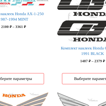
товар
имеет
несколько
 наклеек Honda AX-1-250
вариаций.
1987-1994 MINT
Опции
Диапазон
2100
₽
–
3361
₽
можно
цен:
выбрать
2100 ₽
–
на
3361 ₽
странице
Комплект наклеек Honda 
1991 BLACK
товара.
1487
₽
–
2379
₽
берите параметры
Выберите параме
Этот
товар