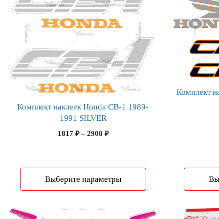
имеет
имеет
несколько
несколько
вариаций.
вариаций.
Опции
Опции
можно
можно
выбрать
выбрать
на
на
странице
странице
Комплект н
товара.
товара.
Комплект наклеек Honda CB-1 1989-
1991 SILVER
Диапазон
1817
₽
–
2908
₽
цен:
1817 ₽
–
2908 ₽
Выберите параметры
Вы
Этот
Этот