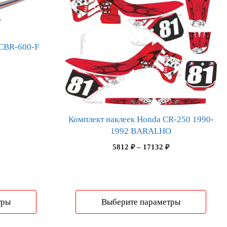
товар
имеет
несколько
вариаций.
 CBR-600-F
Опции
можно
Диапазон
выбрать
цен:
на
4366 ₽
странице
–
товара.
6986 ₽
Комплект наклеек Honda CR-250 1990-
1992 BARALHO
Диапазон
5812
₽
–
17132
₽
цен:
5812 ₽
–
17132 ₽
тры
Выберите параметры