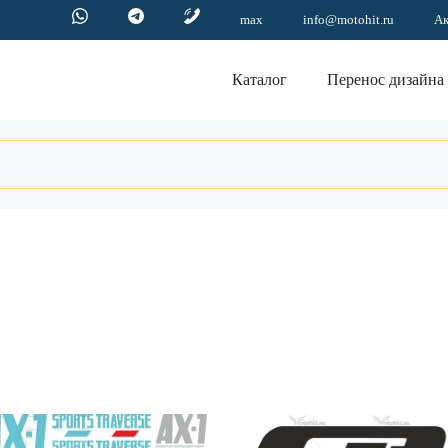
max
info@motohit.ru
А
Каталог
Перенос дизайна
Этот