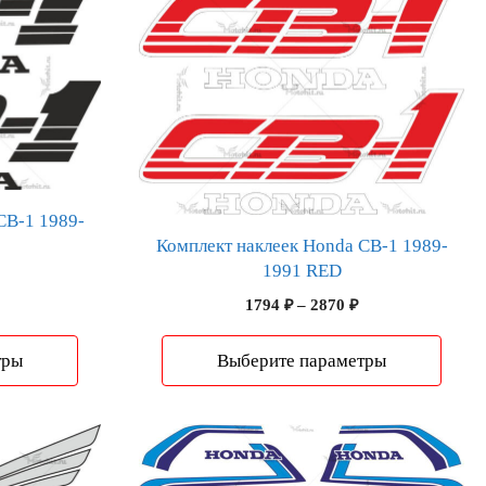
товар
имеет
несколько
вариаций.
Опции
можно
выбрать
на
странице
CB-1 1989-
Комплект наклеек Honda CB-1 1989-
товара.
1991 RED
Диапазон
цен:
Диапазон
1794
₽
–
2870
₽
1487 ₽
цен:
–
1794 ₽
тры
Выберите параметры
2379 ₽
–
2870 ₽
Этот
товар