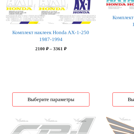
товар
товар
имеет
имеет
несколько
несколько
Комплект
вариаций.
вариаций.
Опции
Опции
Комплект наклеек Honda AX-1-250
можно
можно
1987-1994
выбрать
выбрать
Диапазон
2100
₽
–
3361
₽
на
на
цен:
странице
странице
2100 ₽
–
товара.
товара.
3361 ₽
Выберите параметры
Вы
Этот
Этот
товар
товар