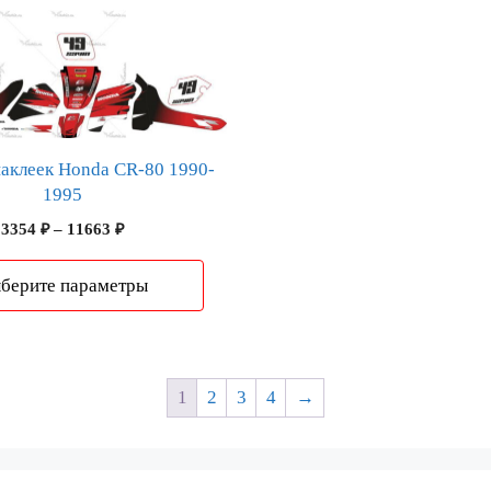
аклеек Honda CR-80 1990-
1995
Диапазон
3354
₽
–
11663
₽
цен:
3354 ₽
берите параметры
–
11663 ₽
1
2
3
4
→