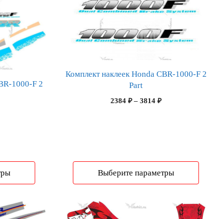
товар
имеет
несколько
вариаций.
Опции
можно
Комплект наклеек Honda CBR-1000-F 2
выбрать
BR-1000-F 2
Part
на
Диапазон
Диапазон
2384
₽
–
3814
₽
странице
цен:
цен:
товара.
4366 ₽
2384 ₽
–
–
6986 ₽
3814 ₽
тры
Выберите параметры
Этот