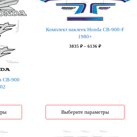
имеет
несколько
вариаций.
Опции
Комплект наклеек Honda CB-900-F
можно
1980+
выбрать
Диапазон
3835
₽
–
6136
₽
на
цен:
странице
3835 ₽
товара.
–
6136 ₽
a CB-900
02
Диапазон
цен:
1817 ₽
тры
Выберите параметры
–
2908 ₽
Этот