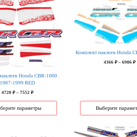
товар
имеет
несколько
вариаций.
Опции
можно
выбрать
Комплект наклеек Honda C
на
4366
₽
–
6986
₽
странице
товара.
 наклеек Honda CBR-1000
1987-1999 RED
Диапазон
4720
₽
–
7552
₽
цен:
4720 ₽
берите параметры
Выберите параме
–
7552 ₽
Этот