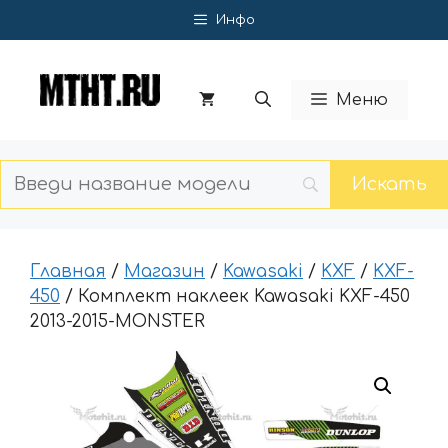
Перейти
Инфо
к
содержимому
Меню
Главная
/
Магазин
/
Kawasaki
/
KXF
/
KXF-
450
/ Комплект наклеек Kawasaki KXF-450
2013-2015-MONSTER