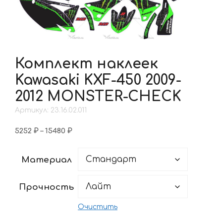
Комплект наклеек
Kawasaki KXF-450 2009-
2012 MONSTER-CHECK
Артикул: 23.16.02.011
Диапазон
5252
₽
–
15480
₽
цен:
5252 ₽
Материал
–
15480 ₽
Прочность
Очистить