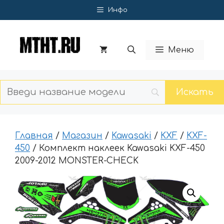
Перейти
Инфо
к
содержимому
Меню
Главная
/
Магазин
/
Kawasaki
/
KXF
/
KXF-
450
/ Комплект наклеек Kawasaki KXF-450
2009-2012 MONSTER-CHECK