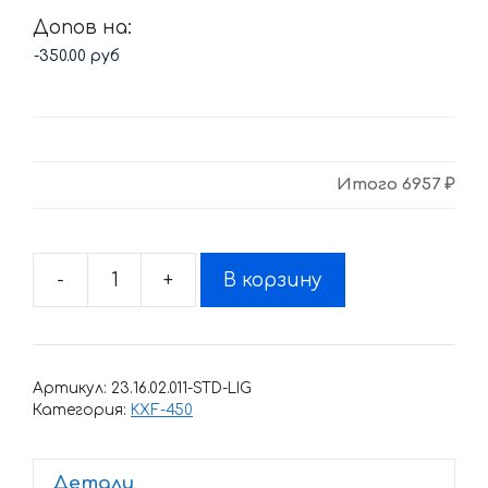
Допов на:
Итого
6957 ₽
-
+
В корзину
Количество
товара
Комплект
наклеек
Артикул:
23.16.02.011-STD-LIG
Kawasaki
Категория:
KXF-450
KXF-
450
Детали
2009-