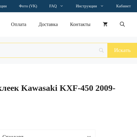
–
кции
Фото (VK)
FAQ
Инструкции
Кабинет
18020 ₽
Оплата
Доставка
Контакты
леек Kawasaki KXF-450 2009-
н