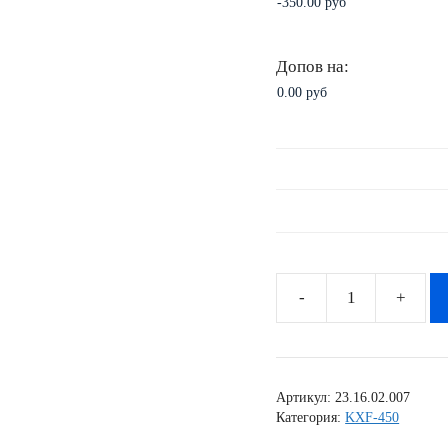
Допов на:
Количество
товара
Комплект
наклеек
Артикул:
23.16.02.007
Kawasaki
Категория:
KXF-450
KXF-