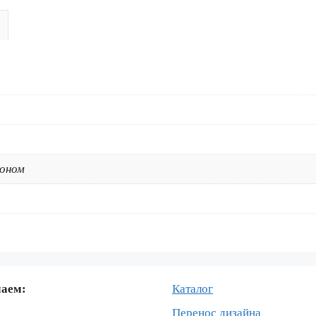
450
2009-
2012
коном
маем:
Каталог
Перенос дизайна