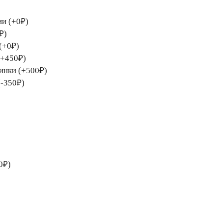
ии (+0₽)
₽)
(+0₽)
(+450₽)
тинки (+500₽)
(-350₽)
0₽)