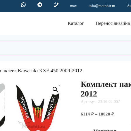
max
info@motohit.ru
А
Каталог
Перенос дизайна
 наклеек Kawasaki KXF-450 2009-2012
Комплект нак
2012
Артикул: 23.16.02.007
Диапазо
6114
₽
–
18020
₽
цен:
6114 ₽