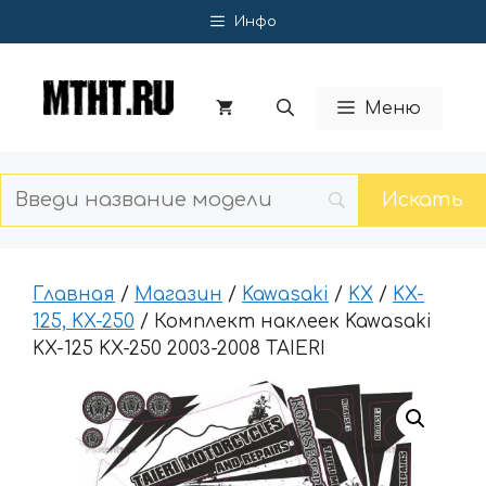
Перейти
Инфо
к
содержимому
Меню
Главная
/
Магазин
/
Kawasaki
/
KX
/
KX-
125, KX-250
/ Комплект наклеек Kawasaki
KX-125 KX-250 2003-2008 TAIERI