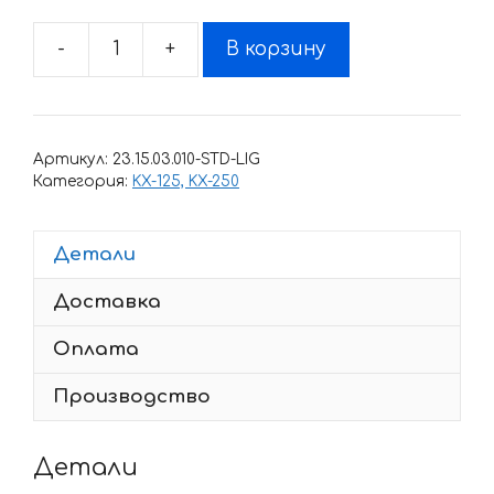
-
+
В корзину
Количество
товара
Комплект
наклеек
Артикул:
23.15.03.010-STD-LIG
Kawasaki
Категория:
KX-125, KX-250
KX-
125
Детали
KX-
250
Доставка
2003-
2008
Оплата
TAIERI
Производство
Детали