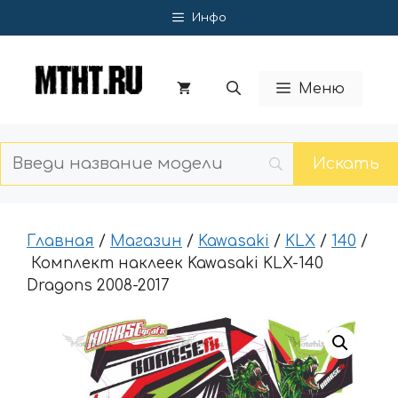
Перейти
Инфо
к
содержимому
Меню
Главная
/
Магазин
/
Kawasaki
/
KLX
/
140
/
Комплект наклеек Kawasaki KLX-140
Dragons 2008-2017