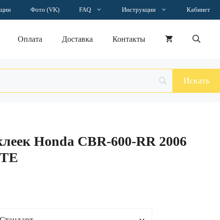
–
кции
Фото (VK)
FAQ
Инструкции
Кабинет
3852 ₽
Оплата
Доставка
Контакты
клеек Honda CBR-600-RR 2006
STE
н