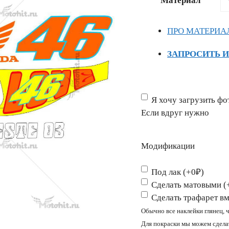
Материал
–
3852 ₽
ПРО МАТЕРИА
ЗАПРОСИТЬ 
Если
Я хочу загрузить фо
вдруг
Если вдруг нужно
нужно
Модификации
Под лак (+0₽)
Сделать матовыми (
Сделать трафарет вм
Обычно все наклейки глянец, 
Для покраски мы можем сделат