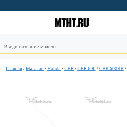
Перейти
к
содержимому
Главная
/
Магазин
/
Honda
/
CBR
/
CBR 600
/
CBR 600RR
/