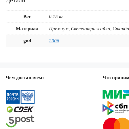
Детали
Вес
0.15 кг
Материал
Премиум, Светоотражайка, Станда
god
2006
Чем доставляем:
Что прини