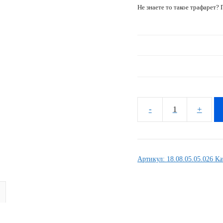
Не знаете то такое трафарет?
Количество
товара
Комплект
наклеек
Артикул:
18.08.05.05.026
Ка
Honda
CBR-
600-
RR
2006