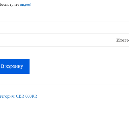
 Посмотрите
видео
!
Итого
В корзину
тегория:
CBR 600RR