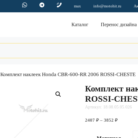
max
info@motohit.ru
А
Каталог
Перенос дизайна
 Комплект наклеек Honda CBR-600-RR 2006 ROSSI-CHESTE
Комплект на
ROSSI-CHE
Артикул: 18.08.05.05.026
Диапазо
2407
₽
–
3852
₽
цен:
2407 ₽