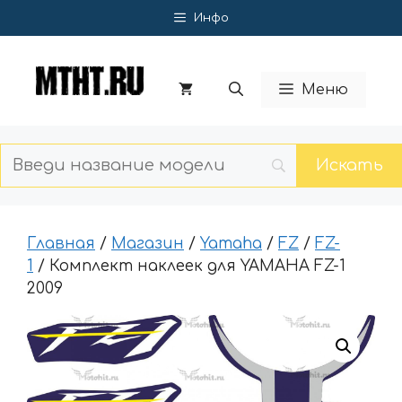
Перейти
Инфо
к
содержимому
Меню
Главная
/
Магазин
/
Yamaha
/
FZ
/
FZ-
1
/ Комплект наклеек для YAMAHA FZ-1
2009