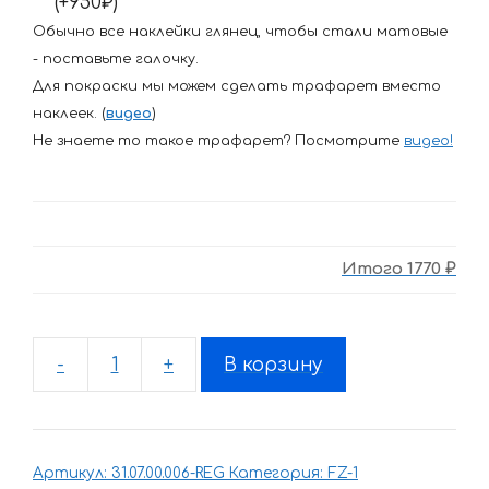
(+950₽)
Обычно все наклейки глянец, чтобы стали матовые
- поставьте галочку.
Для покраски мы можем сделать трафарет вместо
наклеек. (
видео
)
Не знаете то такое трафарет? Посмотрите
видео
!
Итого
1770 ₽
-
+
В корзину
Количество
товара
Комплект
наклеек
Артикул:
31.07.00.006-REG
Категория:
FZ-1
для