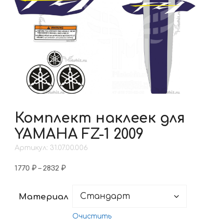
Комплект наклеек для
YAMAHA FZ-1 2009
Артикул: 31.07.00.006
Диапазон
1770
₽
–
2832
₽
цен:
1770 ₽
Материал
–
2832 ₽
Очистить