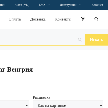
Наклейка
кции
Фото (VK)
FAQ
Инструкции
Кабинет
флаг
Венгрия
Оплата
Доставка
Контакты
аг Венгрия
Расцветка