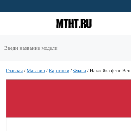
Перейти
к
содержимому
Главная
/
Магазин
/
Картинки
/
Флаги
/ Наклейка флаг Вен