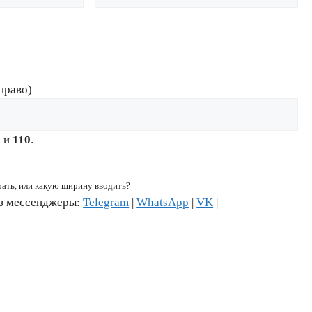
право)
6
и
110
.
рать, или какую ширину вводить?
ез мессенджеры:
Telegram
|
WhatsApp
|
VK
|