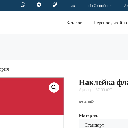
max
info@motohit.ru
А
Каталог
Перенос дизайна
грия
Наклейка фл
Артикул: 37.09.027
от 400₽
Материал