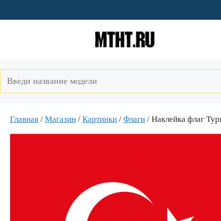
Перейти
к
содержимому
Главная
/
Магазин
/
Картинки
/
Флаги
/ Наклейка флаг Тур