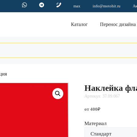
max
info@motohit.ru
А
Каталог
Перенос дизайна
ция
Наклейка фл
Артикул: 37.09.067
от 400₽
Материал