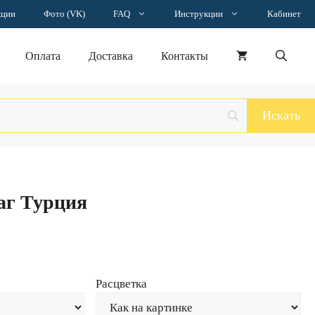
Наклейка
кции
Фото (VK)
FAQ
Инструкции
Кабинет
флаг
Турция
Оплата
Доставка
Контакты
аг Турция
Расцветка