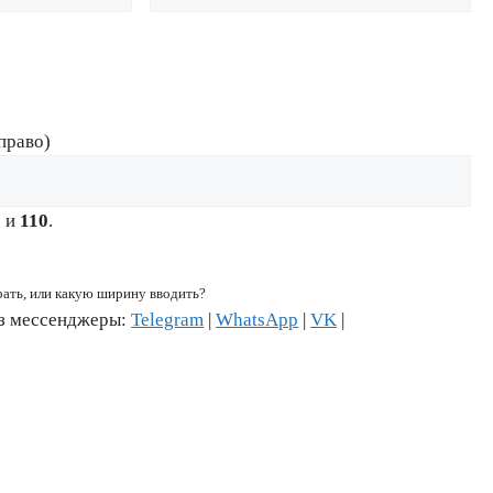
право)
6
и
110
.
рать, или какую ширину вводить?
ез мессенджеры:
Telegram
|
WhatsApp
|
VK
|