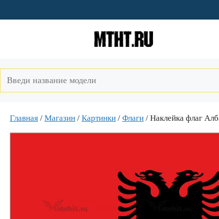
Перейти
к
содержимому
Главная
/
Магазин
/
Картинки
/
Флаги
/ Наклейка флаг Ал