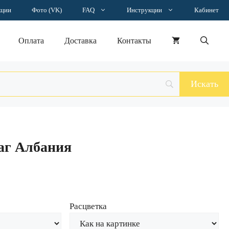
Наклейка
кции
Фото (VK)
FAQ
Инструкции
Кабинет
флаг
Албания
Оплата
Доставка
Контакты
аг Албания
Расцветка