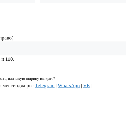
право)
6
и
110
.
рать, или какую ширину вводить?
ез мессенджеры:
Telegram
|
WhatsApp
|
VK
|