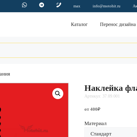
max
info@motohit.ru
А
Каталог
Перенос дизайна
бания
Наклейка фл
Артикул: 37.09.001
от 400₽
Материал