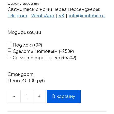
ширину вводить?
Свяжитесь с нами через мессенджеры:
Telegram
|
WhatsApp
|
VK
|
info@motohit.ru
Модификации
Под лак (+0₽)
Сделать матовым (+250₽)
Сделать трафарет (+550₽)
Стандарт
Цена:
400.00 pyб
-
+
В корзину
Количество
товара
Наклейка