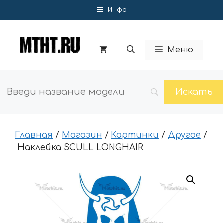
Перейти
Инфо
к
содержимому
Меню
Главная
/
Магазин
/
Картинки
/
Другое
/
Наклейка SCULL LONGHAIR