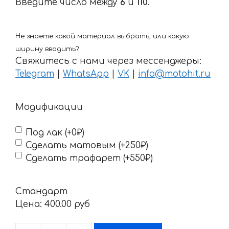
Введите число между
6
и
110
.
Не знаете какой материал выбрать, или какую
ширину вводить?
Свяжитесь с нами через мессенджеры:
Telegram
|
WhatsApp
|
VK
|
info@motohit.ru
Модификации
Под лак (+0₽)
Сделать матовым (+250₽)
Сделать трафарет (+550₽)
Стандарт
Цена:
400.00 pyб