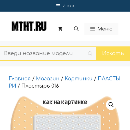
Перейти
Инфо
к
содержимому
Меню
Главная
/
Магазин
/
Картинки
/
ПЛАСТЫ
РИ
/ Пластырь 016