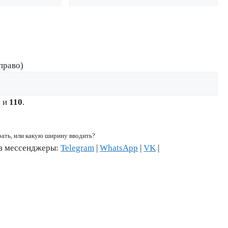
право)
6
и
110
.
рать, или какую ширину вводить?
ез мессенджеры:
Telegram
|
WhatsApp
|
VK
|