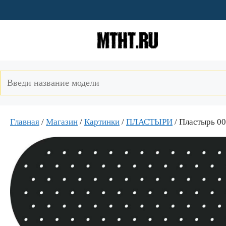
Перейти
к
содержимому
Главная
/
Магазин
/
Картинки
/
ПЛАСТЫРИ
/ Пластырь 0