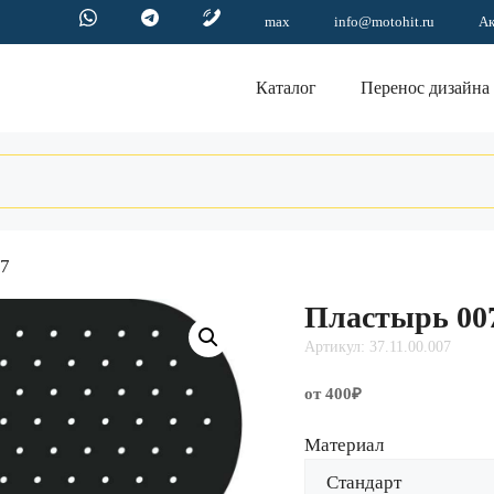
max
info@motohit.ru
А
Каталог
Перенос дизайна
07
Пластырь 00
Артикул: 37.11.00.007
от 400₽
Материал