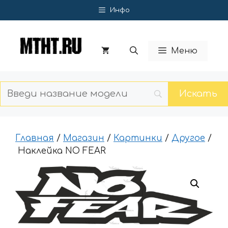
Перейти
Инфо
к
содержимому
Меню
Главная
/
Магазин
/
Картинки
/
Другое
/
Наклейка NO FEAR