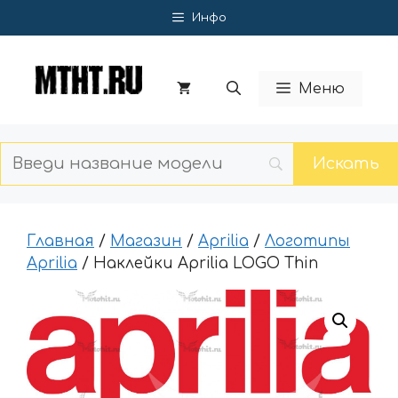
Перейти
Инфо
к
содержимому
Меню
Главная
/
Магазин
/
Aprilia
/
Логотипы
Aprilia
/ Наклейки Aprilia LOGO Thin