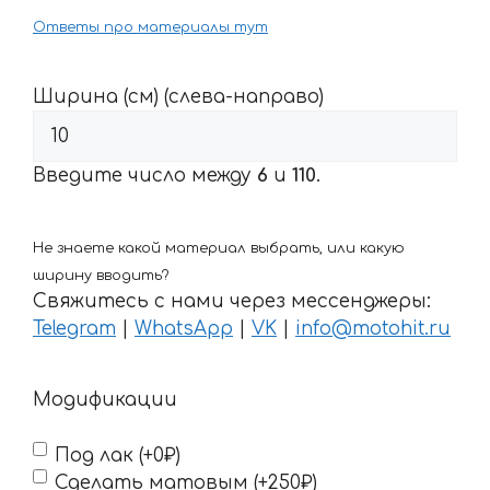
Ответы про материалы тут
Ширина (см) (слева-направо)
Введите число между
6
и
110
.
Не знаете какой материал выбрать, или какую
ширину вводить?
Свяжитесь с нами через мессенджеры:
Telegram
|
WhatsApp
|
VK
|
info@motohit.ru
Модификации
Под лак (+0₽)
Сделать матовым (+250₽)