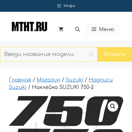
Перейти
Инфо
к
содержимому
Меню
Главная
/
Магазин
/
Suzuki
/
Надписи
Suzuki
/ Наклейка SUZUKI 750-2