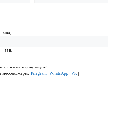
право)
6
и
110
.
рать, или какую ширину вводить?
ез мессенджеры:
Telegram
|
WhatsApp
|
VK
|