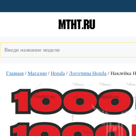
Перейти
к
содержимому
Главная
/
Магазин
/
Honda
/
Логотипы Honda
/ Наклейка 