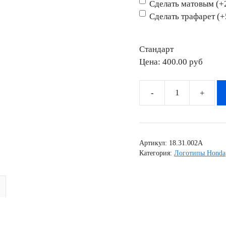
Сделать матовым (+
Сделать трафарет (
Стандарт
Цена:
400.00 pyб
Количество
товара
Наклейка
Honda
Артикул:
18.31.002A
VTR-
Категория:
Логотипы Honda
1000
V2