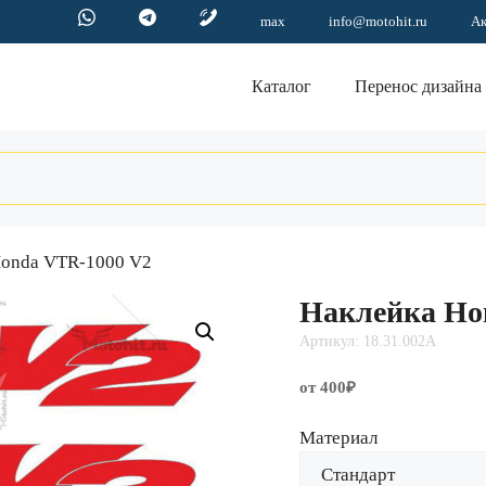
max
info@motohit.ru
А
Каталог
Перенос дизайна
Honda VTR-1000 V2
Наклейка Ho
Артикул: 18.31.002A
от 400₽
Материал