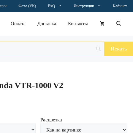
Наклейка
кции
Фото (VK)
FAQ
Инструкции
Кабинет
Honda
VTR-
1000
Оплата
Доставка
Контакты
V2
nda VTR-1000 V2
Расцветка