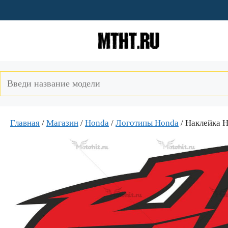
Перейти
к
содержимому
Главная
/
Магазин
/
Honda
/
Логотипы Honda
/ Наклейка 