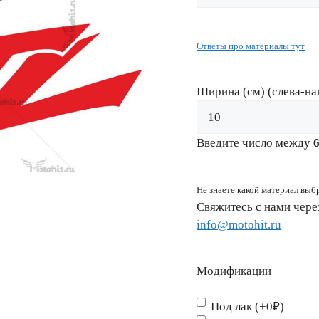
Ответы про материалы тут
Ширина (см) (слева-на
Введите число между
Не знаете какой материал выб
Свяжитесь с нами чер
info@motohit.ru
Модификации
Под лак (+0₽)