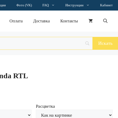
Наклейка
кции
Фото (VK)
FAQ
Инструкции
Кабинет
Honda
RTL
Оплата
Доставка
Контакты
nda RTL
Расцветка