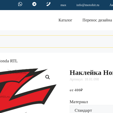
max
info@motohit.ru
А
Каталог
Перенос дизайна
Honda RTL
Наклейка Ho
Артикул: 18.01.098
от 400₽
Материал