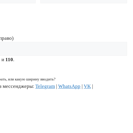
право)
6
и
110
.
рать, или какую ширину вводить?
ез мессенджеры:
Telegram
|
WhatsApp
|
VK
|