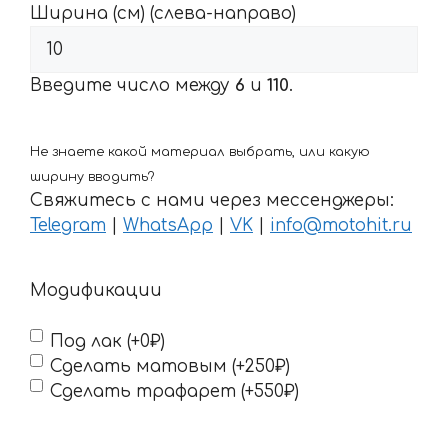
Ширина (см) (слева-направо)
Введите число между
6
и
110
.
Не знаете какой материал выбрать, или какую
ширину вводить?
Свяжитесь с нами через мессенджеры:
Telegram
|
WhatsApp
|
VK
|
info@motohit.ru
Модификации
Под лак (+0₽)
Сделать матовым (+250₽)
Сделать трафарет (+550₽)