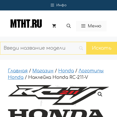
Перейти
Инфо
к
содержимому
Меню
Главная
/
Магазин
/
Honda
/
Логотипы
Honda
/ Наклейка Honda RC-211-V