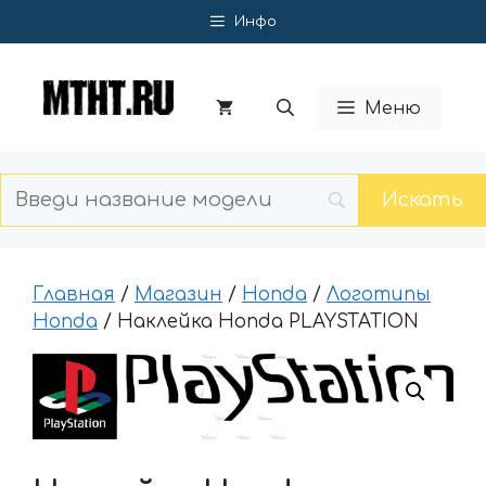
Перейти
Инфо
к
содержимому
Меню
Главная
/
Магазин
/
Honda
/
Логотипы
Honda
/ Наклейка Honda PLAYSTATION