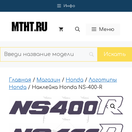
Перейти
Инфо
к
содержимому
Меню
Главная
/
Магазин
/
Honda
/
Логотипы
Honda
/ Наклейка Honda NS-400-R