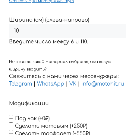
Ответы про материалы тут
Ширина (см) (слева-направо)
Введите число между
6
и
110
.
Не знаете какой материал выбрать, или какую
ширину вводить?
Свяжитесь с нами через мессенджеры:
Telegram
|
WhatsApp
|
VK
|
info@motohit.ru
Модификации
Под лак (+0₽)
Сделать матовым (+250₽)
Сделать трафарет (+550₽)