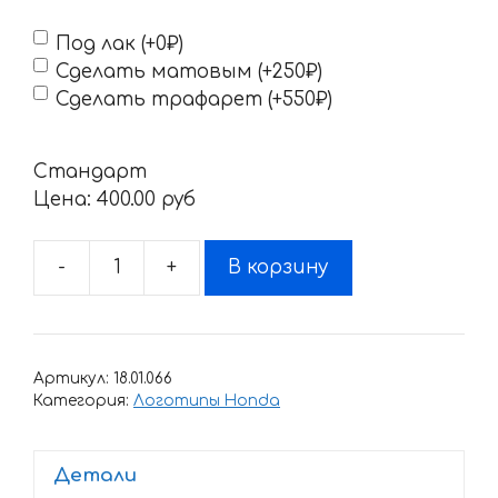
Под лак (+0₽)
Сделать матовым (+250₽)
Сделать трафарет (+550₽)
Стандарт
Цена:
400.00 pyб
-
+
В корзину
Количество
товара
Наклейка
Honda
Артикул:
18.01.066
HURRICANE-
Категория:
Логотипы Honda
3
Детали