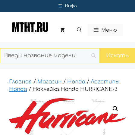
Перейти
Инфо
к
содержимому
Меню
Главная
/
Магазин
/
Honda
/
Логотипы
Honda
/ Наклейка Honda HURRICANE-3