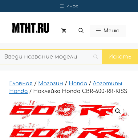
Перейти
Инфо
к
содержимому
Меню
Главная
/
Магазин
/
Honda
/
Логотипы
Honda
/ Наклейка Honda CBR-600-RR-KISS