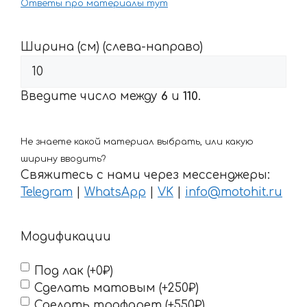
Ответы про материалы тут
Ширина (см) (слева-направо)
Введите число между
6
и
110
.
Не знаете какой материал выбрать, или какую
ширину вводить?
Свяжитесь с нами через мессенджеры:
Telegram
|
WhatsApp
|
VK
|
info@motohit.ru
Модификации
Под лак (+0₽)
Сделать матовым (+250₽)
Сделать трафарет (+550₽)