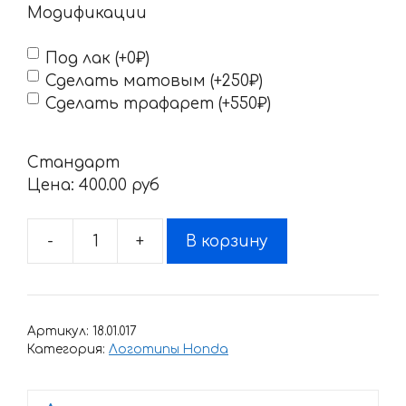
Модификации
Под лак (+0₽)
Сделать матовым (+250₽)
Сделать трафарет (+550₽)
Стандарт
Цена:
400.00 pyб
-
+
В корзину
Количество
товара
Наклейка
Honda
Артикул:
18.01.017
CBR-
Категория:
Логотипы Honda
5_1