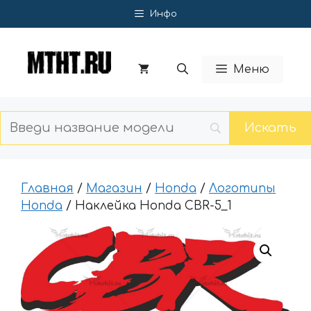
Перейти
Инфо
к
содержимому
Меню
Главная
/
Магазин
/
Honda
/
Логотипы
Honda
/ Наклейка Honda CBR-5_1