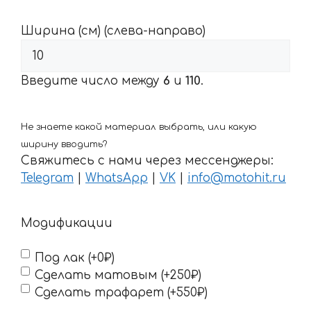
Ширина (см) (слева-направо)
Введите число между
6
и
110
.
Не знаете какой материал выбрать, или какую
ширину вводить?
Свяжитесь с нами через мессенджеры:
Telegram
|
WhatsApp
|
VK
|
info@motohit.ru
Модификации
Под лак (+0₽)
Сделать матовым (+250₽)
Сделать трафарет (+550₽)