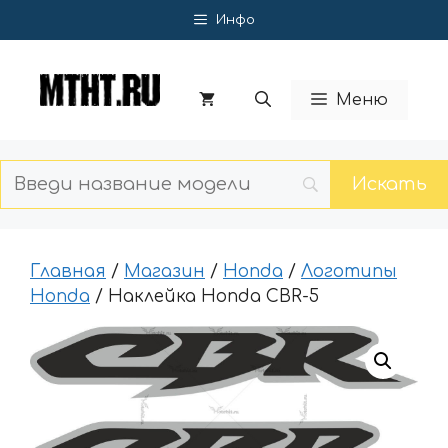
Перейти
Инфо
к
содержимому
Меню
Главная
/
Магазин
/
Honda
/
Логотипы
Honda
/ Наклейка Honda CBR-5